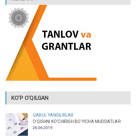
KO’P O’QILGAN
QABUL
YANGILIKLAR
O‘QISHNI KO‘CHIRISH BO‘YICHA MUDDATLAR
26.06.2019