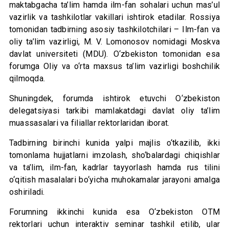
maktabgacha ta’lim hamda ilm-fan sohalari uchun mas’ul
vazirlik va tashkilotlar vakillari ishtirok etadilar. Rossiya
tomonidan tadbirning asosiy tashkilotchilari – Ilm-fan va
oliy ta’lim vazirligi, M. V. Lomonosov nomidagi Moskva
davlat universiteti (MDU). O‘zbekiston tomonidan esa
forumga Oliy va o‘rta maxsus ta’lim vazirligi boshchilik
qilmoqda.
Shuningdek, forumda ishtirok etuvchi O‘zbekiston
delegatsiyasi tarkibi mamlakatdagi davlat oliy ta’lim
muassasalari va filiallar rektorlaridan iborat.
Tadbirning birinchi kunida yalpi majlis o‘tkazilib, ikki
tomonlama hujjatlarni imzolash, sho‘balardagi chiqishlar
va ta’lim, ilm-fan, kadrlar tayyorlash hamda rus tilini
o‘qitish masalalari bo‘yicha muhokamalar jarayoni amalga
oshiriladi.
Forumning ikkinchi kunida esa O‘zbekiston OTM
rektorlari uchun interaktiv seminar tashkil etilib, ular