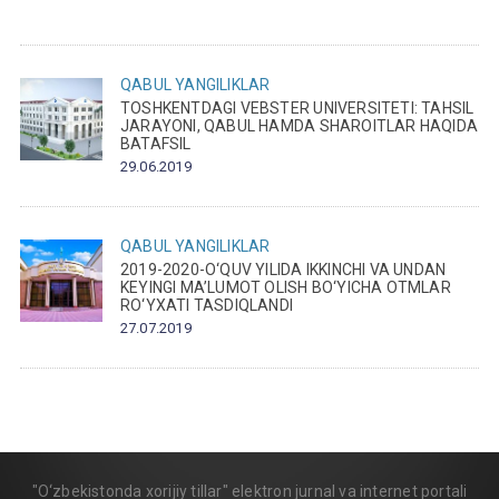
QABUL
YANGILIKLAR
TOSHKENTDAGI VEBSTER UNIVERSITETI: TAHSIL
JARAYONI, QABUL HAMDA SHAROITLAR HAQIDA
BATAFSIL
29.06.2019
QABUL
YANGILIKLAR
2019-2020-O‘QUV YILIDA IKKINCHI VA UNDAN
KEYINGI MA’LUMOT OLISH BO‘YICHA OTMLAR
RO‘YXATI TASDIQLANDI
27.07.2019
"O‘zbekistonda xorijiy tillar" elektron jurnal va internet portali