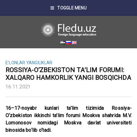
TOGGLE MENU
E'LONLAR
YANGILIKLAR
ROSSIYA-O‘ZBEKISTON TA’LIM FORUMI:
XALQARO HAMKORLIK YANGI BOSQICHDA
16.11.2021
16–17-noyabr kunlari ta’lim tizimida Rossiya-
O‘zbekiston ikkinchi ta’lim forumi Moskva shahrida M.V.
Lomonosov nomidagi Moskva davlat universiteti
binosida bo‘lib o‘tadi.