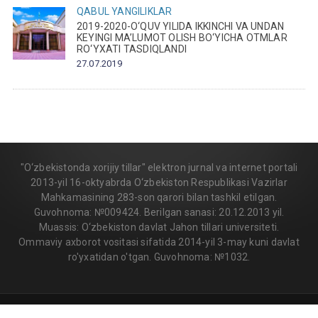
QABUL
YANGILIKLAR
2019-2020-O‘QUV YILIDA IKKINCHI VA UNDAN
KEYINGI MA’LUMOT OLISH BO‘YICHA OTMLAR
RO‘YXATI TASDIQLANDI
27.07.2019
"O‘zbekistonda xorijiy tillar" elektron jurnal va internet portali
2013-yil 16-oktyabrda O‘zbekiston Respublikasi Vazirlar
Mahkamasining 283-son qarori bilan tashkil etilgan.
Guvohnoma: №009424. Berilgan sanasi: 20.12.2013 yil.
Muassis: O‘zbekiston davlat Jahon tillari universiteti.
Ommaviy axborot vositasi sifatida 2014-yil 3-may kuni davlat
ro'yxatidan o'tgan. Guvohnoma: №1032.
© 2013-2026 | FLEDU.UZ
All rights reserved