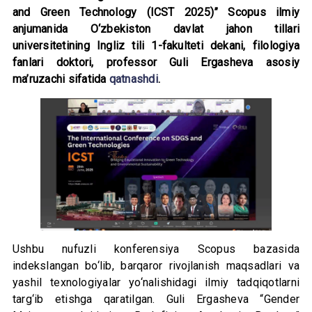
and Green Technology (ICST 2025)” Scopus ilmiy
anjumanida O‘zbekiston davlat jahon tillari
universitetining Ingliz tili 1-fakulteti dekani, filologiya
fanlari doktori, professor Guli Ergasheva asosiy
ma’ruzachi sifatida
qatnashdi
.
Ushbu nufuzli konferensiya Scopus bazasida
indekslangan bo‘lib, barqaror rivojlanish maqsadlari va
yashil texnologiyalar yo‘nalishidagi ilmiy tadqiqotlarni
targ‘ib etishga qaratilgan. Guli Ergasheva “Gender