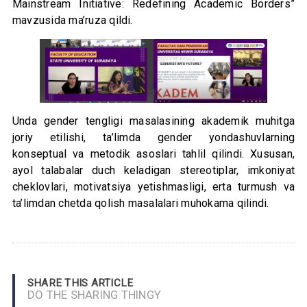
Mainstream Initiative: Redefining Academic Borders”
mavzusida ma’ruza qildi.
Unda gender tengligi masalasining akademik muhitga
joriy etilishi, ta’limda gender yondashuvlarning
konseptual va metodik asoslari tahlil qilindi. Xususan,
ayol talabalar duch keladigan stereotiplar, imkoniyat
cheklovlari, motivatsiya yetishmasligi, erta turmush va
ta’limdan chetda qolish masalalari muhokama qilindi.
SHARE THIS ARTICLE
DO THE SHARING THINGY