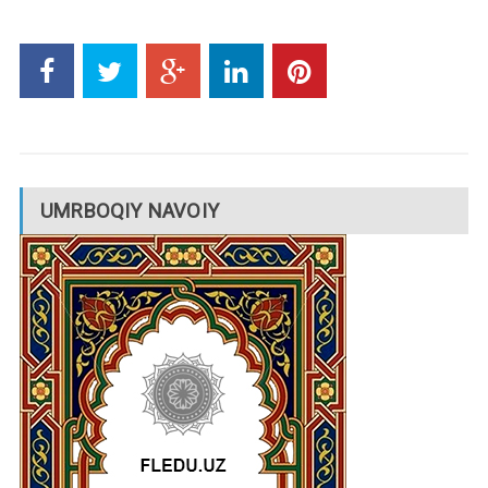
UMRBOQIY NAVOIY