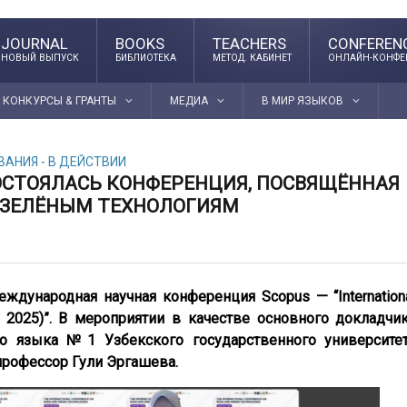
JOURNAL
BOOKS
TEACHERS
CONFEREN
НОВЫЙ ВЫПУСК
БИБЛИОТЕКА
МЕТОД. КАБИНЕТ
ОНЛАЙН-КОНФЕ
КОНКУРСЫ & ГРАНТЫ
МЕДИА
В МИР ЯЗЫКОВ
АНИЯ - В ДЕЙСТВИИ
ОСТОЯЛАСЬ КОНФЕРЕНЦИЯ, ПОСВЯЩЁННАЯ
 ЗЕЛЁНЫМ ТЕХНОЛОГИЯМ
ждународная научная конференция Scopus — “Internation
T 2025)”. В мероприятии в качестве основного докладчи
о языка №1 Узбекского государственного университе
профессор Гули Эргашева.