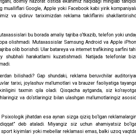
otgani, doimiy nazorat ostida ekanimiz haqidagi minglab tanqidi
ng mualliflari Google, Apple yoki Facebook kabi yirik kompaniyal
imiz va qidiruv tariximizdan reklama takliflarini shakllantirish
axassislari bu borada amaliy tajriba o‘tkazib, telefon yoki unda
il topa olishmadi. Mutaxassislar Samsung Android va Apple iPho
riba olib borishdi. Ular batareya va internet trafikining sarfini tahl
ay shubhali harakatlarni kuzatishmadi. Natijada telefonlar biz
madi.
rdan bilishadi? Gap shundaki, reklama beruvchilar auditoriya
vlar tarixi, joylashuv ma’lumotlari va brauzer faoliyatiga tayang
inligini taxmin qila oladi. Qisqacha aytganda, siz ko‘rayotg
shlaringiz va do‘stlaringiz bilan ulashgan ma’lumotlaringiz asosi
Psixologik jihatdan esa aynan sizga qiziq bo‘lgan reklamalargi
i diqqat” deb ataladi. Miyangiz siz uchun ahamiyatsiz bo‘lg
, sport kiyimlari yoki mebellar reklamasi emas, balki uzoq vaqtd