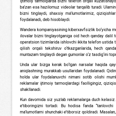
Ijtimoiy tarmoqlarda bizni telefon orqali kuzatishay
ba’zan esa hazilomuz videolar tarqalib turadi. Ularni
bizni tinglaydi, shaxsiy ma’lumotlarimiz, qiziqishlar
foydalanadi, deb hisoblaydi.
Wandera kompaniyasining kiberxavfsizlik bo‘yicha mut
ilovalar bizni tinglayotganiga oid hech qanday dal
operatsion tizimlarida ishlovchi ikkita telefon ustida taj
qilish orqali tekshiruv o‘tkazganlarida, hech qand
muntazam tinglaydi degan gumonlar o‘z tasdig‘ini top
Unda ular bizga kerak bo‘lgan narsalar haqida qaye
aniqlashning murakkab usullaridan foydalanadi. Qidiru
holda ular foydalanuvchi nimani sotib olishi mumk
reklamalar ijtimoiy tarmoqlardagi faolligingiz, qiziqi
shakllanadi.
Kun davomida siz yuzlab reklamalarga duch kelasiz. 
e’tiboringizni tortadi. Bu hodisa fanda “tanlovch
ma’lumotlarni shunchaki e’tiborsiz qoldiradi. Masalan