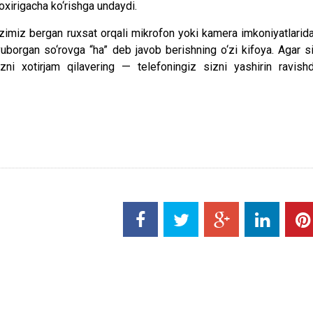
 oxirigacha ko‘rishga undaydi.
o‘zimiz bergan ruxsat orqali mikrofon yoki kamera imkoniyatlarid
uborgan so‘rovga “ha” deb javob berishning o‘zi kifoya. Agar s
zni xotirjam qilavering — telefoningiz sizni yashirin ravish