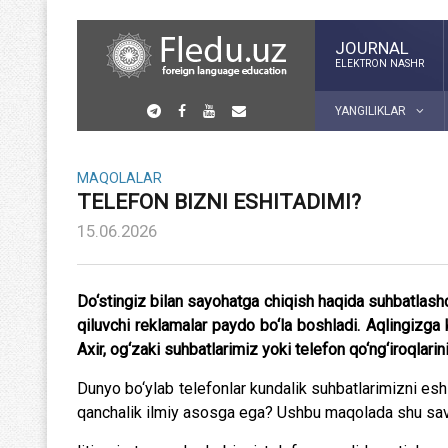
JOURNAL
ELEKTRON NASHR
YANGILIKLAR
MAQOLALAR
TELEFON BIZNI ESHITADIMI?
15.06.2026
Do‘stingiz bilan sayohatga chiqish haqida suhbatlashd
qiluvchi reklamalar paydo bo‘la boshladi. Aqlingizga 
Axir, og‘zaki suhbatlarimiz yoki telefon qo‘ng‘iroqlar
Dunyo bo‘ylab telefonlar kundalik suhbatlarimizni eshi
qanchalik ilmiy asosga ega? Ushbu maqolada shu sav