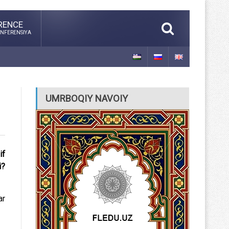
RENCE
NFERENSIYA
UMRBOQIY NAVOIY
if
i?
ar