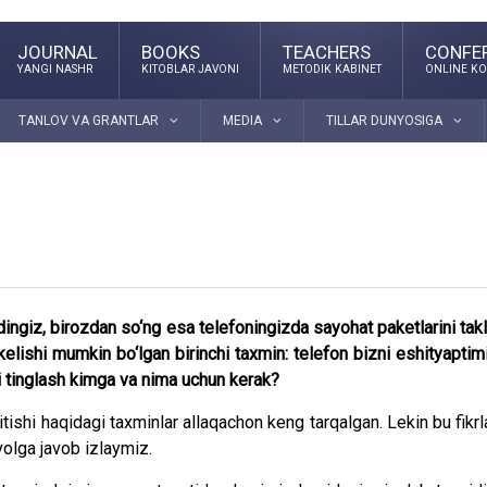
JOURNAL
BOOKS
TEACHERS
CONFE
YANGI NASHR
KITOBLAR JAVONI
METODIK KABINET
ONLINE KO
TANLOV VA GRANTLAR
MEDIA
TILLAR DUNYOSIGA
ingiz, birozdan so‘ng esa telefoningizda sayohat paketlarini takl
kelishi mumkin bo‘lgan birinchi taxmin: telefon bizni eshityaptim
ini tinglash kimga va nima uchun kerak?
tishi haqidagi taxminlar allaqachon keng tarqalgan. Lekin bu fikrl
olga javob izlaymiz.