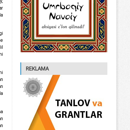
y,
ar
da
gi
ne
il
ni
REKLAMA
ni
an
an
da
na
an
an