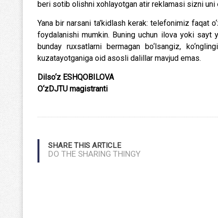
beri sotib olishni xohlayotgan atir reklamasi sizni uni
Yana bir narsani ta’kidlash kerak: telefonimiz faqat 
foydalanishi mumkin. Buning uchun ilova yoki sayt y
bunday ruxsatlarni bermagan bo‘lsangiz, ko‘nglingi
kuzatayotganiga oid asosli dalillar mavjud emas.
Dilso‘z ESHQOBILOVA
O‘zDJTU magistranti
SHARE THIS ARTICLE
DO THE SHARING THINGY