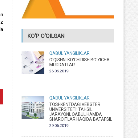
an
iz
da
KO’P O’QILGAN
QABUL
YANGILIKLAR
O‘QISHNI KO‘CHIRISH BO‘YICHA
MUDDATLAR
26.06.2019
QABUL
YANGILIKLAR
TOSHKENTDAGI VEBSTER
UNIVERSITETI: TAHSIL
JARAYONI, QABUL HAMDA
SHAROITLAR HAQIDA BATAFSIL
29.06.2019