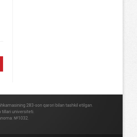
Mahkamasining 283-son qarori bilan tashkil etilgan.
lari universiteti.
vohnoma: №1032.