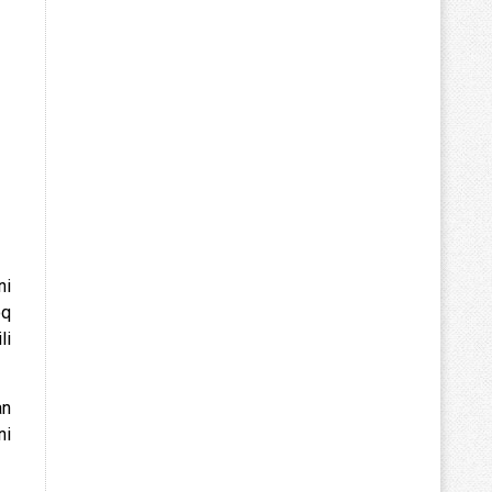
ni
oq
li
an
ni