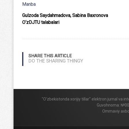
Manba
Gulzoda Saydahmadova, Sabina Baxronova
O‘zDJTU talabalari
SHARE THIS ARTICLE
DO THE SHARING THINGY
"O‘zbekistonda xorijiy tillar" elektron jurnal va 
Guvohnoma: №009424
Ommaviy axboro