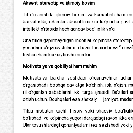
Aksent, stereotip va ijtimoiy bosim
Til o‘rganishda ijtimoiy bosim va kamsitish ham mu
ko‘rsatadiki, odamlar aksentli nutqni ko‘pincha past 
intellekt o‘rtasida hech qanday bog‘liqlik yo‘q.
Ona tilida gapirmaydigan insonlar ko‘pincha stereotip
yoshdagi o‘rganuvchilarni ruhdan tushirishi va “muvaffa
tushunchani kuchaytirishi mumkin.
Motivatsiya va
qobiliyat ham muhim
Motivatsiya barcha yoshdagi o‘rganuvchilar uchun
o‘rganishadi: boshqa davlatga ko‘chish, ish, o‘qish, 
til o‘rganish sabablarini ikki turga ajratadi. Ba’zil
o‘tish uchun. Boshqalari esa shaxsiy — jamiyat, madaniy
Tilga nisbatan kuchli hissiy yoki shaxsiy bog‘liql
bo‘lishadi va ko‘pincha yuqori darajadagi ravonlikka eri
Ular tovushlardagi qonuniyatlarni tez sezishadi yoki ya