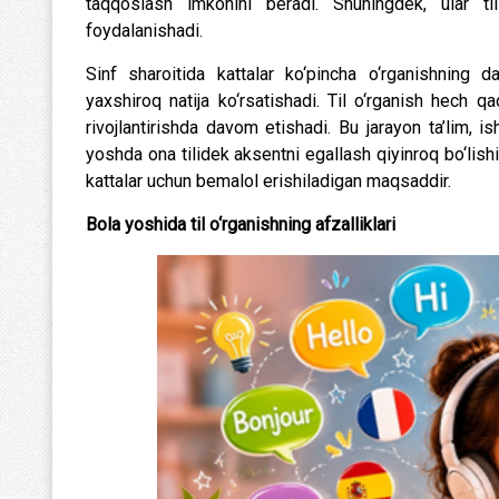
taqqoslash imkonini beradi. Shuningdek, ular t
foydalanishadi.
Sinf sharoitida kattalar ko‘pincha o‘rganishning d
yaxshiroq natija ko‘rsatishadi. Til o‘rganish hech q
rivojlantirishda davom etishadi. Bu jarayon ta’lim, is
yoshda ona tilidek aksentni egallash qiyinroq bo‘lish
kattalar uchun bemalol erishiladigan maqsaddir.
Bola yoshida til o‘rganishning afzalliklari