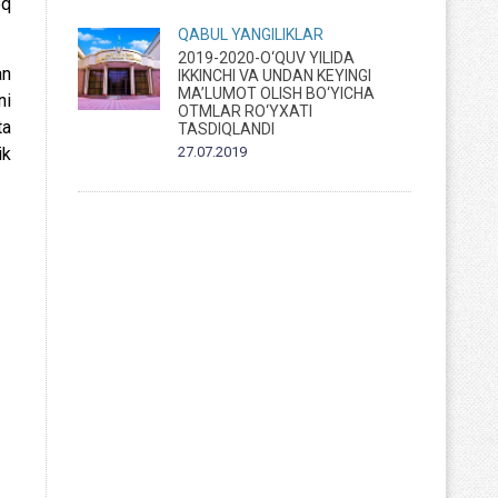
oq
QABUL
YANGILIKLAR
2019-2020-O‘QUV YILIDA
an
IKKINCHI VA UNDAN KEYINGI
MA’LUMOT OLISH BO‘YICHA
ni
OTMLAR RO‘YXATI
ta
TASDIQLANDI
27.07.2019
ik