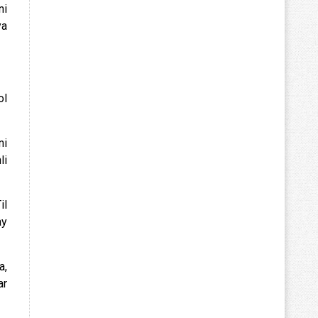
ni
ya
ol
ni
li
il
ay
a,
ar