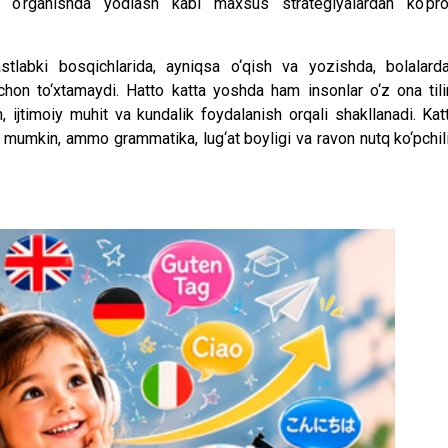
il o‘rganishda yodlash kabi maxsus strategiyalardan ko‘pr
astlabki bosqichlarida, ayniqsa o‘qish va yozishda, bolalard
achon to‘xtamaydi. Hatto katta yoshda ham insonlar o‘z ona tili
h, ijtimoiy muhit va kundalik foydalanish orqali shakllanadi. Kat
i mumkin, ammo grammatika, lug‘at boyligi va ravon nutq ko‘pchil