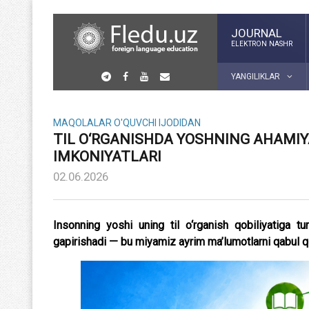
JOURNAL
ELEKTRON NASHR
YANGILIKLAR
MAQOLALAR
O'QUVCHI IJODIDAN
TIL O‘RGANISHDA YOSHNING AHAMIY
IMKONIYATLARI
02.06.2026
Insonning yoshi uning til o‘rganish qobiliyatiga turl
gapirishadi — bu miyamiz ayrim ma’lumotlarni qabul qi