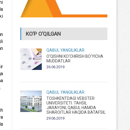
hi
da
ki
KO’P O’QILGAN
un
li
an
QABUL
YANGILIKLAR
O‘QISHNI KO‘CHIRISH BO‘YICHA
MUDDATLAR
ir
26.06.2019
qa
ha
.
QABUL
YANGILIKLAR
TOSHKENTDAGI VEBSTER
UNIVERSITETI: TAHSIL
JARAYONI, QABUL HAMDA
sh
SHAROITLAR HAQIDA BATAFSIL
va
29.06.2019
da