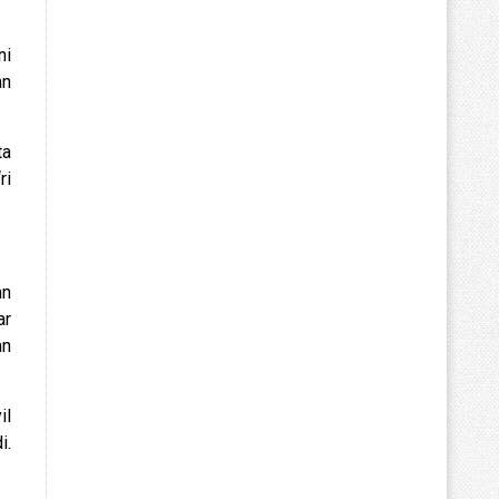
ni
an
ta
ri
an
ar
an
il
i.