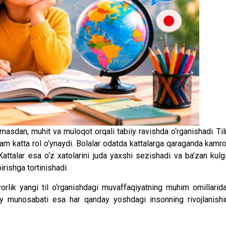
rmasdan, muhit va muloqot orqali tabiiy ravishda o‘rganishadi. Til
 ham katta rol o‘ynaydi. Bolalar odatda kattalarga qaraganda kamr
Kattalar esa o‘z xatolarini juda yaxshi sezishadi va ba’zan kulgi
rishga tortinishadi.
yorlik yangi til o‘rganishdagi muvaffaqiyatning muhim omillarid
lbiy munosabati esa har qanday yoshdagi insonning rivojlanishi