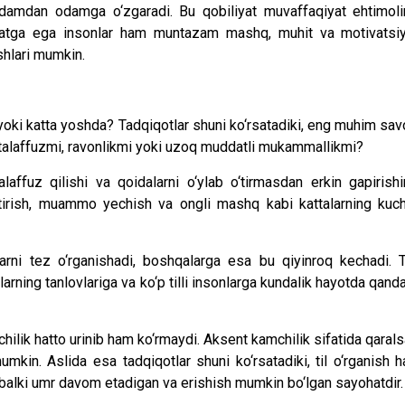
a odamdan odamga o‘zgaradi. Bu qobiliyat muvaffaqiyat ehtimoli
liyatga ega insonlar ham muntazam mashq, muhit va motivatsi
shlari mumkin.
 yoki katta yoshda? Tadqiqotlar shuni ko‘rsatadiki, eng muhim sav
a: talaffuzmi, ravonlikmi yoki uzoq muddatli mukammallikmi?
laffuz qilishi va qoidalarni o‘ylab o‘tirmasdan erkin gapirishi
htirish, muammo yechish va ongli mashq kabi kattalarning kuch
llarni tez o‘rganishadi, boshqalarga esa bu qiyinroq kechadi. T
larning tanlovlariga va ko‘p tilli insonlarga kundalik hayotda qand
pchilik hatto urinib ham ko‘rmaydi. Aksent kamchilik sifatida qarals
umkin. Aslida esa tadqiqotlar shuni ko‘rsatadiki, til o‘rganish h
alki umr davom etadigan va erishish mumkin bo‘lgan sayohatdir.