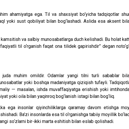
him ahamiyatga ega. Til va shaxsiyat bo‘yicha tadqiqotlar shu
aql yoki sust qobiliyat bilan bog‘lashadi. Aslida esa aksent bil
, kamsitish va salbiy munosabatlarga duch kelishadi. Bu holat kat
qiyatli til o‘rganish faqat ona tilidek gapirishdir” degan noto‘g‘
 juda muhim omildir. Odamlar yangi tilni turli sabablar bil
munosabatlar yoki boshqa madaniyatga qiziqish tufayli. Tadqiqotl
ari amaliy — masalan, ishda muvaffaqiyatga erishish yoki imtihond
at yoki oila bilan yaqinroq bog‘lanish istagi bilan bog‘liq.
ikka ega insonlar qiyinchiliklarga qaramay davom etishga moy
shishadi. Ba’zi insonlarda esa til o‘rganishga tabiiy moyillik bo‘lad
ngi so‘zlarni bir-ikki marta eshitish bilan eslab qolishadi.