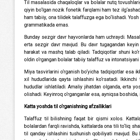
Til masalasida chaqaloqlar va bolalar nutq tovushlariga
qiyin bo‘lgan nozik fonetik farqlarni ham tez ilg‘ashad
ham tabiiy, ona tilidek talaffuzga ega bo‘lishadi. Yosh
grammatikada emas.
Bunday sezgir davr hayvonlarda ham uchraydi. Masala
erta sezgir davr mavjud. Bu davr tugagandan keyin 
harakat va mashq talab qiladi. Tadqiqotlar shuni ko‘r
oldin o‘rgangan bolalar tabiiy talaffuz va intonatsiyani 
Miya tasvirlarini o‘rganish bo‘yicha tadqiqotlar esa ik
xil hududlarida qayta ishlashini ko‘rsatadi. Ikkinch
hududlar ishlatiladi. Amaliy jihatdan olganda, erta yos
olishadi. Keyinroq o‘rganganlar esa, ayniqsa boshida, ik
Katta yoshda til o‘rganishning afzalliklari
Talaffuz til bilishning faqat bir qismi xolos. Katta
bolalardan farqli ravishda, kattalarda ona tili to‘liq s
til qanday ishlashini tushunish qobiliyati mavjud. Bu 