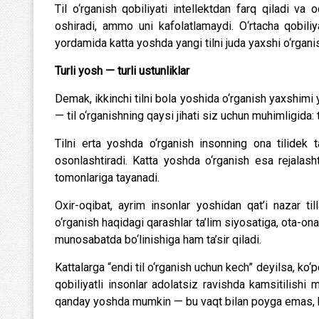
Til o‘rganish qobiliyati intellektdan farq qiladi v
oshiradi, ammo uni kafolatlamaydi. O‘rtacha qobi
yordamida katta yoshda yangi tilni juda yaxshi o‘rgani
Turli yosh — turli ustunliklar
Demak, ikkinchi tilni bola yoshida o‘rganish yaxshimi
— til o‘rganishning qaysi jihati siz uchun muhimligid
Tilni erta yoshda o‘rganish insonning ona tilidek ta
osonlashtiradi. Katta yoshda o‘rganish esa rejalas
tomonlariga tayanadi.
Oxir-oqibat, ayrim insonlar yoshidan qat’i nazar ti
o‘rganish haqidagi qarashlar ta’lim siyosatiga, ota-ona
munosabatda bo‘linishiga ham ta’sir qiladi.
Kattalarga “endi til o‘rganish uchun kech” deyilsa, ko‘
qobiliyatli insonlar adolatsiz ravishda kamsitilishi m
qanday yoshda mumkin — bu vaqt bilan poyga emas, b