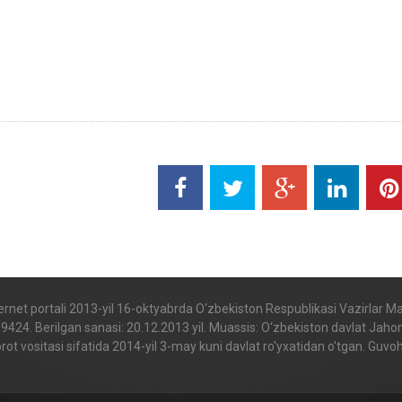
internet portali 2013-yil 16-oktyabrda O‘zbekiston Respublikasi Vazirlar 
. Berilgan sanasi: 20.12.2013 yil. Muassis: O‘zbekiston davlat Jahon til
t vositasi sifatida 2014-yil 3-may kuni davlat ro'yxatidan o'tgan. Gu