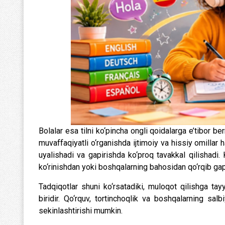
Bolalar esa tilni ko‘pincha ongli qoidalarga e’tibor be
muvaffaqiyatli o‘rganishda ijtimoiy va hissiy omillar
uyalishadi va gapirishda ko‘proq tavakkal qilishadi. 
ko‘rinishdan yoki boshqalarning bahosidan qo‘rqib gapi
Tadqiqotlar shuni ko‘rsatadiki, muloqot qilishga tay
biridir. Qo‘rquv, tortinchoqlik va boshqalarning sa
sekinlashtirishi mumkin.