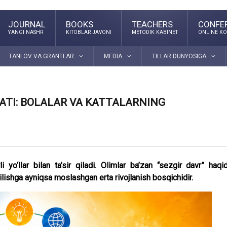
JOURNAL
BOOKS
TEACHERS
CONFE
YANGI NASHR
KITOBLAR JAVONI
METODIK KABINET
ONLINE KO
TANLOV VA GRANTLAR
MEDIA
TILLAR DUNYOSIGA
ATI: BOLALAR VA KATTALARNING
i yo‘llar bilan ta’sir qiladi. Olimlar ba’zan “sezgir davr” haqi
lishga ayniqsa moslashgan erta rivojlanish bosqichidir.