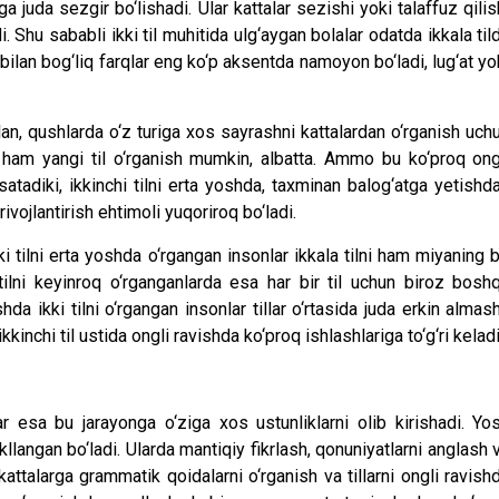
 juda sezgir bo‘lishadi. Ular kattalar sezishi yoki talaffuz qilis
i. Shu sababli ikki til muhitida ulg‘aygan bolalar odatda ikkala til
 bilan bog‘liq farqlar eng ko‘p aksentda namoyon bo‘ladi, lug‘at yo
n, qushlarda o‘z turiga xos sayrashni kattalardan o‘rganish uch
ham yangi til o‘rganish mumkin, albatta. Ammo bu ko‘proq ong
satadiki, ikkinchi tilni erta yoshda, taxminan balog‘atga yetishd
rivojlantirish ehtimoli yuqoriroq bo‘ladi.
ki tilni erta yoshda o‘rgangan insonlar ikkala tilni ham miyaning b
i tilni keyinroq o‘rganganlarda esa har bir til uchun biroz bosh
hda ikki tilni o‘rgangan insonlar tillar o‘rtasida juda erkin almas
kinchi til ustida ongli ravishda ko‘proq ishlashlariga to‘g‘ri keladi
lar esa bu jarayonga o‘ziga xos ustunliklarni olib kirishadi. Yo
hakllangan bo‘ladi. Ularda mantiqiy fikrlash, qonuniyatlarni anglash 
kattalarga grammatik qoidalarni o‘rganish va tillarni ongli ravish