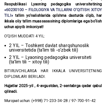
Respublikasi Lyaoning pedagogika universitetining
«60230100 – FILOLOGIYA VA TILLARNI O‘QITISH: XITOY
TILI»
ta’lim yo‘nalishlarida qo‘shma dasturda o‘qib, har
ikkala oliy ta’lim muassasasining diplomlariga ega bo‘lish
uchun ajoyib imkoniyat!
O‘QISH MUDDATI 4 YIL:
2 YIL – Toshkent davlat sharqshunoslik
universitetida (ta’lim tili -o‘zbek tili)
2 YIL – Lyaoning pedagogika universiteti
(ta’lim tili – xitoy tili)
BITIRUVCHILARGA HAR IKKALA UNIVERSITETNING
DIPLOMLARI BERILADI.
Hujjatlar 2025-yil , 4-avgustdan, 2-sentabrga qadar qabul
qilinadi.
Murojaat uchun: (+998) 71-233-34-28 / 97-700-91-42