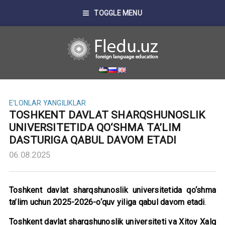
TOGGLE MENU
E'LONLAR
YANGILIKLAR
TOSHKENT DAVLAT SHARQSHUNOSLIK
UNIVERSITETIDA QO‘SHMA TA’LIM
DASTURIGA QABUL DAVOM ETADI
06.08.2025
Toshkent davlat sharqshunoslik universitetida qo‘shma
ta’lim uchun 2025-2026-o‘quv yiliga qabul davom etadi
.
Toshkent davlat sharqshunoslik universiteti va Xitoy Xalq