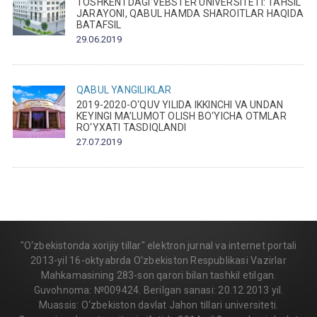
TOSHKENTDAGI VEBSTER UNIVERSITETI: TAHSIL
JARAYONI, QABUL HAMDA SHAROITLAR HAQIDA
BATAFSIL
29.06.2019
QABUL
YANGILIKLAR
2019-2020-O‘QUV YILIDA IKKINCHI VA UNDAN
KEYINGI MA’LUMOT OLISH BO‘YICHA OTMLAR
RO‘YXATI TASDIQLANDI
27.07.2019
"O‘zbekistonda xorijiy tillar" elektron jurnal va internet portali
2013-yil 16-oktyabrda O‘zbekiston Respublikasi Vazirlar
Mahkamasining 283-son qarori bilan tashkil etilgan.
Guvohnoma: №009424. Berilgan sanasi: 20.12.2013 yil.
Muassis: O‘zbekiston davlat Jahon tillari universiteti.