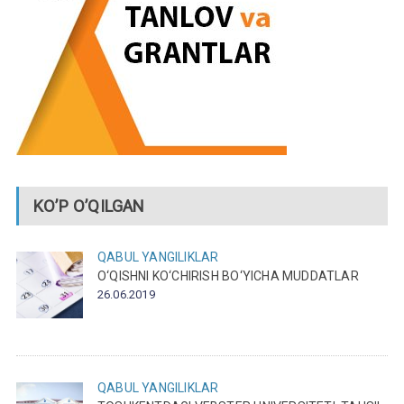
KO’P O’QILGAN
QABUL
YANGILIKLAR
O‘QISHNI KO‘CHIRISH BO‘YICHA MUDDATLAR
26.06.2019
QABUL
YANGILIKLAR