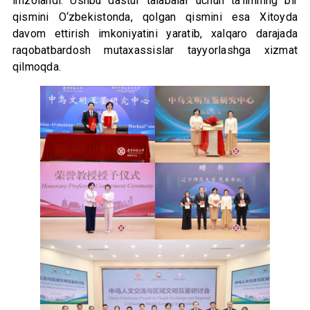
imzolandi. Ushbu dastur talabalar uchun ta’limning bir
qismini O‘zbekistonda, qolgan qismini esa Xitoyda
davom ettirish imkoniyatini yaratib, xalqaro darajada
raqobatbardosh mutaxassislar tayyorlashga xizmat
qilmoqda.