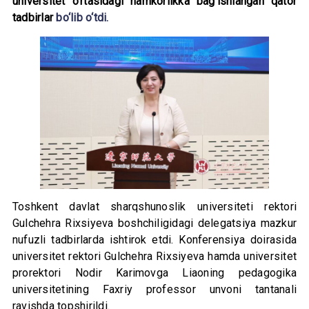
universitet o‘rtasidagi hamkorlikka bag‘ishlangan qator
tadbirlar
bo‘lib o‘tdi.
Toshkent davlat sharqshunoslik universiteti rektori
Gulchehra Rixsiyeva boshchiligidagi delegatsiya mazkur
nufuzli tadbirlarda ishtirok etdi. Konferensiya doirasida
universitet rektori Gulchehra Rixsiyeva hamda universitet
prorektori Nodir Karimovga Liaoning pedagogika
universitetining Faxriy professor unvoni tantanali
ravishda topshirildi.