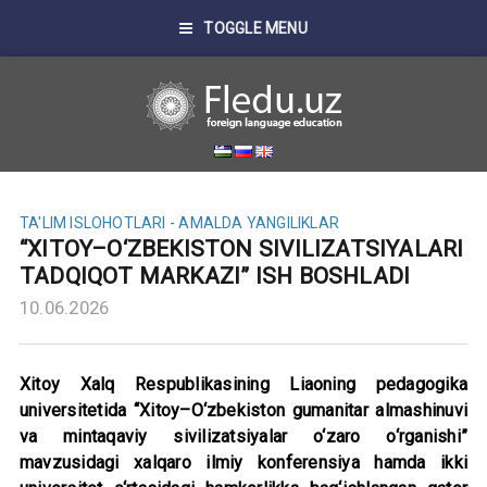
TOGGLE MENU
TA'LIM ISLOHOTLARI - AMALDA
YANGILIKLAR
“XITOY–O‘ZBEKISTON SIVILIZATSIYALARI
TADQIQOT MARKAZI” ISH BOSHLADI
10.06.2026
Xitoy Xalq Respublikasining Liaoning pedagogika
universitetida “Xitoy–O‘zbekiston gumanitar almashinuvi
va mintaqaviy sivilizatsiyalar o‘zaro o‘rganishi”
mavzusidagi xalqaro ilmiy konferensiya hamda ikki