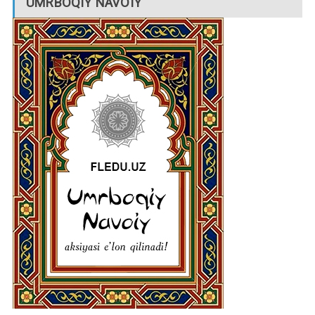
UMRBOQIY NAVOIY