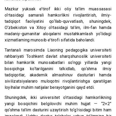
Mazkur yuksak e’tirof ikki oliy ta’lim muassasasi
o‘rtasidagi samarali hamkorlikni rivojlantirish, ilmiy-
tadqiqot faoliyatini qo‘llab-quvvatlash, shuningdek,
O‘zbekiston va Xitoy o‘rtasidagi ta’lim, ilm-fan hamda
madaniy-gumanitar aloqalarni mustahkamlash yo‘lidagi
xizmatlarning munosib e’tirofi sifatida baholandi.
Tantanali marosimda Liaoning pedagogika universiteti
rahbariyati Toshkent davlat sharqshunoslik universiteti
bilan hamkorlik munosabatlari so‘nggi yillarda yangi
bosqichga ko‘tarilganini ta’kidlab, qo‘shma ilmiy
tadqiqotlar, akademik almashinuv dasturlari hamda
sivilizatsiyalararo muloqotni rivojlantirishga qaratilgan
loyihalar muhim natijalar berayotganini qayd etdi.
Shuningdek, ikki universitet o‘rtasidagi hamkorlikning
yangi bosqichini belgilovchi muhim hujjat — “2+2”
qo‘shma ta’lim dasturini uzaytirish to‘g‘risidagi bitim ham