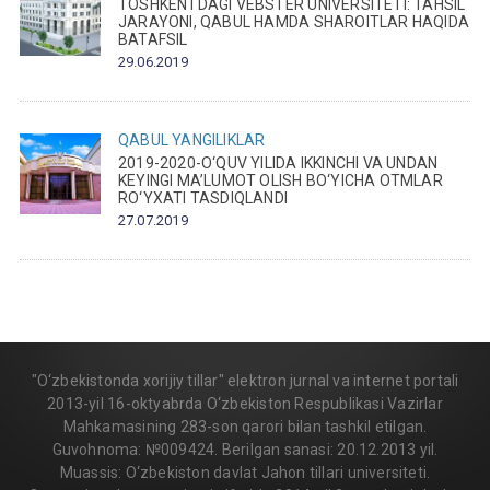
TOSHKENTDAGI VEBSTER UNIVERSITETI: TAHSIL
JARAYONI, QABUL HAMDA SHAROITLAR HAQIDA
BATAFSIL
29.06.2019
QABUL
YANGILIKLAR
2019-2020-O‘QUV YILIDA IKKINCHI VA UNDAN
KEYINGI MA’LUMOT OLISH BO‘YICHA OTMLAR
RO‘YXATI TASDIQLANDI
27.07.2019
"O‘zbekistonda xorijiy tillar" elektron jurnal va internet portali
2013-yil 16-oktyabrda O‘zbekiston Respublikasi Vazirlar
Mahkamasining 283-son qarori bilan tashkil etilgan.
Guvohnoma: №009424. Berilgan sanasi: 20.12.2013 yil.
Muassis: O‘zbekiston davlat Jahon tillari universiteti.