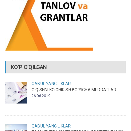
KO’P O’QILGAN
QABUL
YANGILIKLAR
O‘QISHNI KO‘CHIRISH BO‘YICHA MUDDATLAR
26.06.2019
QABUL
YANGILIKLAR