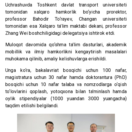
Uchrashuvda Toshkent davlat transport universiteti
tomonidan xalqaro hamkorlik bo‘yicha prorektor,
professor Bahodir To‘rayev, Changan universiteti
tomonidan esa Xalqaro ta’lim maktabi dekani, professor
Zhang Wei boshchiligidagi delegatsiya ishtirok etdi.
Muloqot davomida qo‘shma ta’lim dasturlari, akademik
mobillik va ilmiy hamkorlikni kengaytirish masalalari
muhokama qilinib, amaliy kelishuvlarga erishildi.
Unga ko‘ra, bakalavriat bosqichi uchun 100 nafar,
magistratura uchun 30 nafar hamda doktorantura (PhD)
bosqichi uchun 10 nafar talaba va nomzodlarga o‘qish
to‘lovlarini qoplash, yotoqxona bilan ta’minlash hamda
oylik stipendiyalar (1000 yuandan 3000 yuangacha)
taqdim etilishi belgilandi.