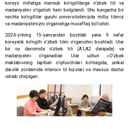
koreys millatiga mansub ko’ngillilarga o‘zbek tili va
madaniyatini o’rgatish ham belgilandi. Shu kungacha bir
nechta ko’ngillilar guruhi universitetimizda milliy tilimiz
va madaniyatimizni o’rganishga muvaffaq bo’lishdi.
2024-yilning 15-yanvaridan boshlab yana 9 nafar
koreyalik ko’ngilli o’zbek tilini o’rganishni boshladi. Ular
bir oy davomida o’zbek tili (A1,A2 darajada) va
madaniyatini o’rganadilar. Ular uchun «O’zbek
maktabi»ning tajribali o’qituvchilari ko’magida, unikal
darslik yordamida intensiv til kurslari va maxsus dastur
ishlab chiqilgan.