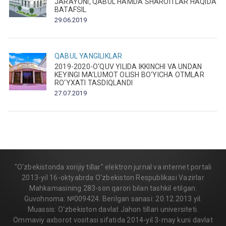
JARAYONI, QABUL HAMDA SHAROITLAR HAQIDA
BATAFSIL
29.06.2019
QABUL
YANGILIKLAR
2019-2020-O‘QUV YILIDA IKKINCHI VA UNDAN
KEYINGI MA’LUMOT OLISH BO‘YICHA OTMLAR
RO‘YXATI TASDIQLANDI
27.07.2019
"O‘zbekistonda xorijiy tillar" elektron jurnal va internet portali
2013-yil 16-oktyabrda O‘zbekiston Respublikasi Vazirlar
Mahkamasining 283-son qarori bilan tashkil etilgan.
Guvohnoma: №009424. Berilgan sanasi: 20.12.2013 yil.
Muassis: O‘zbekiston davlat Jahon tillari universiteti.
Ommaviy axborot vositasi sifatida 2014-yil 3-may kuni davlat