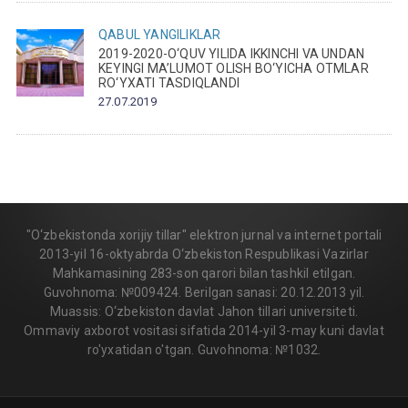
QABUL
YANGILIKLAR
2019-2020-O‘QUV YILIDA IKKINCHI VA UNDAN
KEYINGI MA’LUMOT OLISH BO‘YICHA OTMLAR
RO‘YXATI TASDIQLANDI
27.07.2019
"O‘zbekistonda xorijiy tillar" elektron jurnal va internet portali
2013-yil 16-oktyabrda O‘zbekiston Respublikasi Vazirlar
Mahkamasining 283-son qarori bilan tashkil etilgan.
Guvohnoma: №009424. Berilgan sanasi: 20.12.2013 yil.
Muassis: O‘zbekiston davlat Jahon tillari universiteti.
Ommaviy axborot vositasi sifatida 2014-yil 3-may kuni davlat
ro'yxatidan o'tgan. Guvohnoma: №1032.