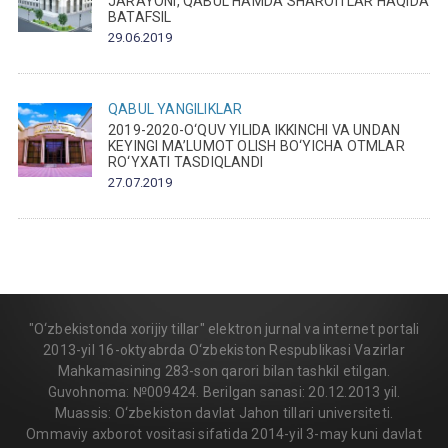
JARAYONI, QABUL HAMDA SHAROITLAR HAQIDA
BATAFSIL
29.06.2019
QABUL
YANGILIKLAR
2019-2020-O‘QUV YILIDA IKKINCHI VA UNDAN
KEYINGI MA’LUMOT OLISH BO‘YICHA OTMLAR
RO‘YXATI TASDIQLANDI
27.07.2019
"O‘zbekistonda xorijiy tillar" elektron jurnal va internet portali
2013-yil 16-oktyabrda O‘zbekiston Respublikasi Vazirlar
Mahkamasining 283-son qarori bilan tashkil etilgan.
Guvohnoma: №009424. Berilgan sanasi: 20.12.2013 yil.
Muassis: O‘zbekiston davlat Jahon tillari universiteti.
Ommaviy axborot vositasi sifatida 2014-yil 3-may kuni davlat