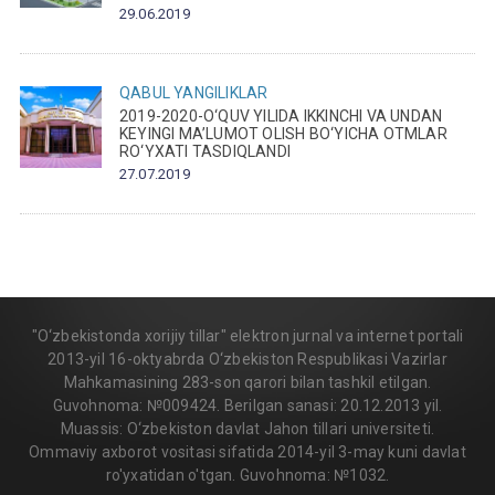
29.06.2019
QABUL
YANGILIKLAR
2019-2020-O‘QUV YILIDA IKKINCHI VA UNDAN
KEYINGI MA’LUMOT OLISH BO‘YICHA OTMLAR
RO‘YXATI TASDIQLANDI
27.07.2019
"O‘zbekistonda xorijiy tillar" elektron jurnal va internet portali
2013-yil 16-oktyabrda O‘zbekiston Respublikasi Vazirlar
Mahkamasining 283-son qarori bilan tashkil etilgan.
Guvohnoma: №009424. Berilgan sanasi: 20.12.2013 yil.
Muassis: O‘zbekiston davlat Jahon tillari universiteti.
Ommaviy axborot vositasi sifatida 2014-yil 3-may kuni davlat
ro'yxatidan o'tgan. Guvohnoma: №1032.