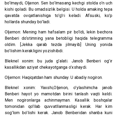
bo’lmaydi, Oljenon. Sen bo’lmasang kechgi stolda o’n uch
kishi qoladi. Bu omadsizlik belgisi. U holda amaking tepa
qavatda ovqatlanishiga to’g’ri keladi. Afsuski, ko’p
hollarda shunday bo’ladi.
Oljernon: Mening ham hafsalam pir bo’ldi, lekin bechora
Benberi do’stimning yana betobligi haqida telegramma
oldim. [Jekka qarab tezda jilmayib] Uning yonida
bo’lishim kerakligini yozishibdi.
Bleknel xonim: bu juda g’alati. Janob Benberi og’ir
kasallikdan aziyat chekayotganga o’xshaydi.
Oljernon: Haqiqatdan ham shunday. U abadiy nogiron.
Bleknel xonim: Yaxshi,Oljenon, o’ylashimcha janob
Benberi hayot yo mamotdan birini tanlash vaqti keldi.
Men nogironlarga achinmayman. Kasallik boshqalar
tomonidan qo’llab quvvatllanmasligi kerak. Har kim
sog’lom bo’lishi kerak. Janob Benberidan shanba kuni