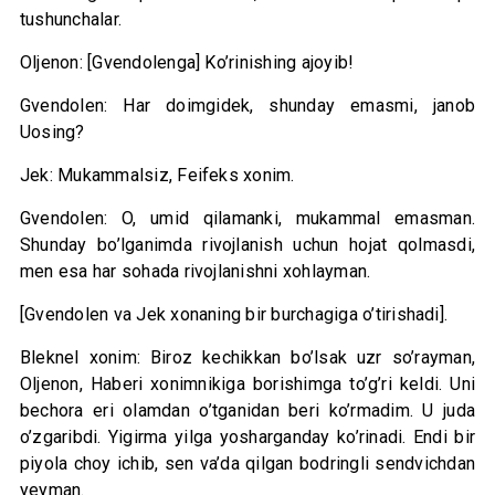
tushunchalar.
Oljenon: [Gvendolenga] Ko’rinishing ajoyib!
Gvendolen: Har doimgidek, shunday emasmi, janob
Uosing?
Jek: Mukammalsiz, Feifeks xonim.
Gvendolen: O, umid qilamanki, mukammal emasman.
Shunday bo’lganimda rivojlanish uchun hojat qolmasdi,
men esa har sohada rivojlanishni xohlayman.
[Gvendolen va Jek xonaning bir burchagiga o’tirishadi].
Bleknel xonim: Biroz kechikkan bo’lsak uzr so’rayman,
Oljenon, Haberi xonimnikiga borishimga to’g’ri keldi. Uni
bechora eri olamdan o’tganidan beri ko’rmadim. U juda
o’zgaribdi. Yigirma yilga yosharganday ko’rinadi. Endi bir
piyola choy ichib, sen va’da qilgan bodringli sendvichdan
yeyman.