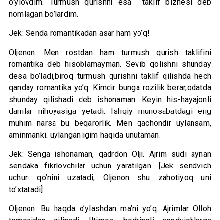
o’ylovdim. Turmush qurishni esa taklif biznesi deb
nomlagan bo’lardim.
Jek: Senda romantikadan asar ham yo’q!
Oljenon: Men rostdan ham turmush qurish taklifini
romantika deb hisoblamayman. Sevib qolishni shunday
desa bo’ladi,biroq turmush qurishni taklif qilishda hech
qanday romantika yo’q. Kimdir bunga rozilik berar,odatda
shunday qilishadi deb ishonaman. Keyin his-hayajonli
damlar nihoyasiga yetadi. Ishqiy munosabatdagi eng
muhim narsa bu beqarorlik. Men qachondir uylansam,
aminmanki, uylanganligim haqida unutaman.
Jek: Senga ishonaman, qadrdon Olji. Ajrim sudi aynan
sendaka fikrlovchilar uchun yaratilgan. [Jek sendvich
uchun qo’nini uzatadi; Oljenon shu zahotiyoq uni
to’xtatadi].
Oljenon: Bu haqda o’ylashdan ma’ni yo’q. Ajrimlar Olloh