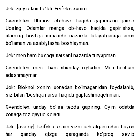
Jek: ajoyib kun bo’ldi, Feifeks xonim.
Gvendolen: Iltimos, ob-havo haqida gapirmang, janob
Uosing. Odamlar menga ob-havo haqida gapirishsa,
ularning boshqa nimanidir nazarda tutayotganiga amin
bo’laman va asabiylasha boshlayman.
Jek: men ham boshqa narsani nazarda tutyapman.
Gvendolen: men ham shunday o’yladim. Men hecham
adashmayman.
Jek: Bleknel xonim xonadan bo’lmaganidan foydalanib,
siz bilan ‘boshqa narsa’ haqida gaplashmoqchiman.
Gvendolen: unday bo’lsa tezda gapiring. Oyim odatda
xonaga tez qaytib keladi.
Jek: [asabiy] Feifeks xonim,sizni uchratganimdan buyon
har qanday qizga qaraganda ko’proq sevib