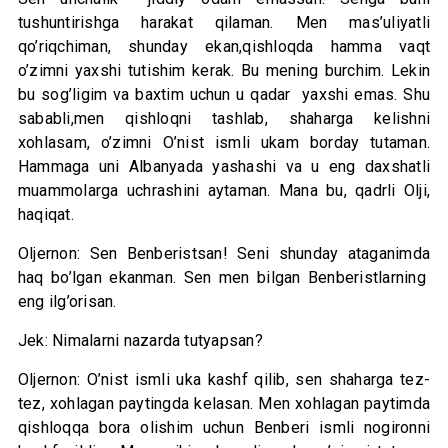
tushuntirishga harakat qilaman. Men mas’uliyatli
qo’riqchiman, shunday ekan,qishloqda hamma vaqt
o’zimni yaxshi tutishim kerak. Bu mening burchim. Lekin
bu sog’ligim va baxtim uchun u qadar yaxshi emas. Shu
sababli,men qishloqni tashlab, shaharga kelishni
xohlasam, o’zimni O’nist ismli ukam borday tutaman.
Hammaga uni Albanyada yashashi va u eng daxshatli
muammolarga uchrashini aytaman. Mana bu, qadrli Olji,
haqiqat.
Oljernon: Sen Benberistsan! Seni shunday ataganimda
haq bo’lgan ekanman. Sen men bilgan Benberistlarning
eng ilg’orisan.
Jek: Nimalarni nazarda tutyapsan?
Oljernon: O’nist ismli uka kashf qilib, sen shaharga tez-
tez, xohlagan paytingda kelasan. Men xohlagan paytimda
qishloqqa bora olishim uchun Benberi ismli nogironni