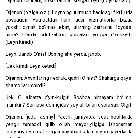
Oljenon: chunarli, ho’sh, rahmat senga Leyn. (Leyn ketadi)
Oljenon (o’ziga o’zi): Leynning turmush haqidagi fikri juda
sovuqqon. Haqiqatdan ham, agar xizmatkorlar bizga
yaxshi o’rnak bo’lmas ekan, ularning zarracha foydasi
nima? Ularda odob-ahloq qoidalari yo’qqa o’xshaydi.
(Leyn kiradi)
Leyn: Janob O’nist Uosing shu yerda, janob.
[Jek kiradi,Leyn ketadi]
Oljenon: Ahvollaring nechuk, qadrli O’nist? Shaharga qaysi
shamollar uchirdi?
Jek: O, albatta o’yin-kulgu! Boshqa nimayam bo’lishi
mumkin? Sen esa doimgiday yeyish bilan ovorasan, Olgi!
Oljenon: [juda rasmiy] Yaxshi jamiyatda soat beshlarda
yengil tamaddi qilib olish meyoriyligiga ishonaman
[meyoriy ovozda]. O’tgan payshanbadan buyon qayerlarda