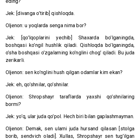
eding?
Jek: [divanga o’tirib] qishloqda.
Oljenon: u yoqlarda senga nima bor?
Jek: [qo’lqoplarini yechib] Shaxarda bo’lganingda,
boshqasi ko’ngil hushlik qiladi. Qishloqda bo’lganingda,
o’sha boshqasi o’zgalarning ko’nglini chog’ qiladi. Bu juda
zerikarli.
Oljenon: sen ko’nglini hush qilgan odamlar kim ekan?
Jek: eh, qo’shnilar, qo’shnilar.
Oljenon: Shropshayr taraflarda yaxshi qo’shnilaring
bormi?
Jek: yo’q, ular juda qo’pol. Hech biri bilan gaplashmayman.
Oljenon: Demak, sen ularni juda hursand qilasan [stolga
borib, sendvich oladi]. Xullas, Shropshayr sen tug’ilgan