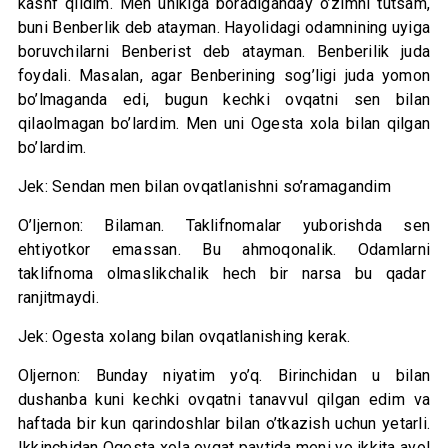
kashf qildim. Men unikiga boradiganday o’zimni tutsam,
buni Benberlik deb atayman. Hayolidagi odamnining uyiga
boruvchilarni Benberist deb atayman. Benberilik juda
foydali. Masalan, agar Benberining sog’ligi juda yomon
bo’lmaganda edi, bugun kechki ovqatni sen bilan
qilaolmagan bo’lardim. Men uni Ogesta xola bilan qilgan
bo’lardim.
Jek: Sendan men bilan ovqatlanishni so’ramagandim
O’ljernon: Bilaman. Taklifnomalar yuborishda sen
ehtiyotkor emassan. Bu ahmoqonalik. Odamlarni
taklifnoma olmaslikchalik hech bir narsa bu qadar
ranjitmaydi.
Jek: Ogesta xolang bilan ovqatlanishing kerak.
Oljernon: Bunday niyatim yo’q. Birinchidan u bilan
dushanba kuni kechki ovqatni tanavvul qilgan edim va
haftada bir kun qarindoshlar bilan o’tkazish uchun yetarli.
Ikkinchidan Ogesta xola ovqat paytida meni yo ikkita ayol