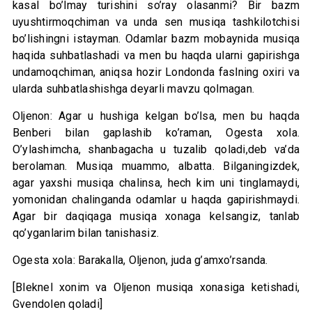
kasal bo’lmay turishini so’ray olasanmi? Bir bazm
uyushtirmoqchiman va unda sen musiqa tashkilotchisi
bo’lishingni istayman. Odamlar bazm mobaynida musiqa
haqida suhbatlashadi va men bu haqda ularni gapirishga
undamoqchiman, aniqsa hozir Londonda faslning oxiri va
ularda suhbatlashishga deyarli mavzu qolmagan.
Oljenon: Agar u hushiga kelgan bo’lsa, men bu haqda
Benberi bilan gaplashib ko’raman, Ogesta xola.
O’ylashimcha, shanbagacha u tuzalib qoladi,deb va’da
berolaman. Musiqa muammo, albatta. Bilganingizdek,
agar yaxshi musiqa chalinsa, hech kim uni tinglamaydi,
yomonidan chalinganda odamlar u haqda gapirishmaydi.
Agar bir daqiqaga musiqa xonaga kelsangiz, tanlab
qo’yganlarim bilan tanishasiz.
Ogesta xola: Barakalla, Oljenon, juda g’amxo’rsanda.
[Bleknel xonim va Oljenon musiqa xonasiga ketishadi,
Gvendolen qoladi]