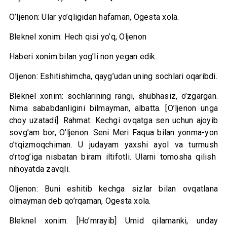
O’ljenon: Ular yo’qligidan hafaman, Ogesta xola.
Bleknel xonim: Hech qisi yo’q, Oljenon
Haberi xonim bilan yog’li non yegan edik.
Oljenon: Eshitishimcha, qayg’udan uning sochlari oqaribdi.
Bleknel xonim: sochlarining rangi, shubhasiz, o’zgargan.
Nima sababdanligini bilmayman, albatta. [O’ljenon unga
choy uzatadi]. Rahmat. Kechgi ovqatga sen uchun ajoyib
sovg’am bor, O’ljenon. Seni Meri Faqua bilan yonma-yon
o’tqizmoqchiman. U judayam yaxshi ayol va turmush
o’rtog’iga nisbatan biram iltifotli. Ularni tomosha qilish
nihoyatda zavqli.
Oljenon: Buni eshitib kechga sizlar bilan ovqatlana
olmayman deb qo’rqaman, Ogesta xola.
Bleknel xonim: [Ho’mrayib] Umid qilamanki, unday