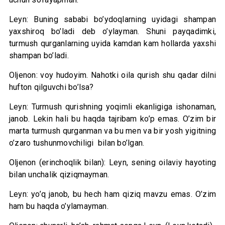
Leyn: Buning sababi bo’ydoqlarning uyidagi shampan
yaxshiroq bo’ladi deb o’ylayman. Shuni payqadimki,
turmush qurganlarning uyida kamdan kam hollarda yaxshi
shampan bo’ladi.
Oljenon: voy hudoyim. Nahotki oila qurish shu qadar dilni
hufton qilguvchi bo’lsa?
Leyn: Turmush qurishning yoqimli ekanligiga ishonaman,
janob. Lekin hali bu haqda tajribam ko’p emas. O’zim bir
marta turmush qurganman va bu men va bir yosh yigitning
o’zaro tushunmovchiligi bilan bo’lgan.
Oljenon (erinchoqlik bilan): Leyn, sening oilaviy hayoting
bilan unchalik qiziqmayman.
Leyn: yo’q janob, bu hech ham qiziq mavzu emas. O’zim
ham bu haqda o’ylamayman.