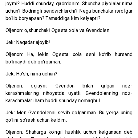
joymi? Huddi shunday, qadrdonim. Shuncha piyolalar nima
uchun? Bodringli sendvichlarchi? Nega bunchalar isrofgar
bo’lib boryapsan? Tamaddiga kim kelyapti?
Oljenon: o,shunchaki Ogesta xola va Gvendolen.
Jek: Naqadar ajoyib!
Oljenon: Ha, lekin Ogesta xola seni ko’rib hursand
bo’lmaydi deb qo’rqaman.
Jek: Ho’sh, nima uchun?
Oljenon: og’ayni, Gvendon bilan qilgan noz-
karashmalaring nihoyatda uyatli. Gvendolenning noz-
karashmalari ham huddi shunday nomaqbul.
Jek: Men Gvendolenni sevib qolganman. Bu yerga uning
qo’lini so’rash uchun keldim.
Oljenon: Shaharga ko’ngil hushlik uchun kelgansan deb