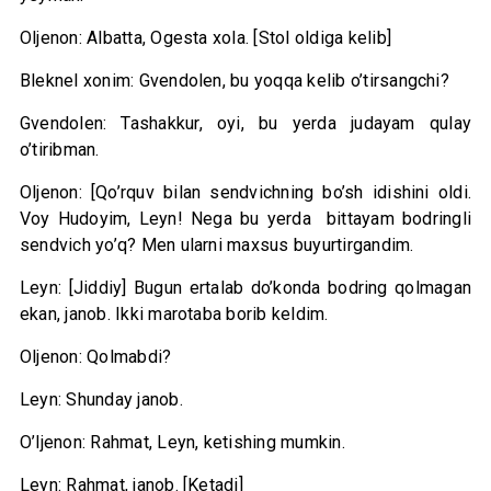
Oljenon: Albatta, Ogesta xola. [Stol oldiga kelib]
Bleknel xonim: Gvendolen, bu yoqqa kelib o’tirsangchi?
Gvendolen: Tashakkur, oyi, bu yerda judayam qulay
o’tiribman.
Oljenon: [Qo’rquv bilan sendvichning bo’sh idishini oldi.
Voy Hudoyim, Leyn! Nega bu yerda bittayam bodringli
sendvich yo’q? Men ularni maxsus buyurtirgandim.
Leyn: [Jiddiy] Bugun ertalab do’konda bodring qolmagan
ekan, janob. Ikki marotaba borib keldim.
Oljenon: Qolmabdi?
Leyn: Shunday janob.
O’ljenon: Rahmat, Leyn, ketishing mumkin.
Leyn: Rahmat, janob. [Ketadi]