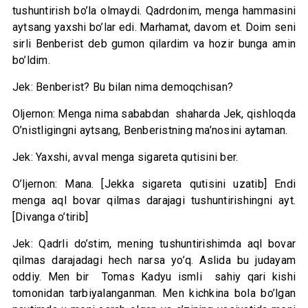
tushuntirish bo’la olmaydi. Qadrdonim, menga hammasini
aytsang yaxshi bo’lar edi. Marhamat, davom et. Doim seni
sirli Benberist deb gumon qilardim va hozir bunga amin
bo’ldim.
Jek: Benberist? Bu bilan nima demoqchisan?
Oljernon: Menga nima sababdan shaharda Jek, qishloqda
O’nistligingni aytsang, Benberistning ma’nosini aytaman.
Jek: Yaxshi, avval menga sigareta qutisini ber.
O’ljernon: Mana. [Jekka sigareta qutisini uzatib] Endi
menga aql bovar qilmas darajagi tushuntirishingni ayt.
[Divanga o’tirib]
Jek: Qadrli do’stim, mening tushuntirishimda aql bovar
qilmas darajadagi hech narsa yo’q. Aslida bu judayam
oddiy. Men bir Tomas Kadyu ismli sahiy qari kishi
tomonidan tarbiyalanganman. Men kichkina bola bo’lgan