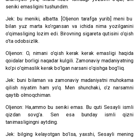
seniki emasligini tushundim.
Jek: bu meniki, albatta. [Oljenon tarafga yurib] meni bu
bilan yuz marta ko’rgansan va ichida nima yozilganini
o’qimasliging lozim edi. Birovning sigareta qutisini o’qish
o’ta odobsizlik.
Oljenon: O, nimani o’qish kerak kerak emasligi haqida
qoidalar borligi naqadar kulgili. Zamonaviy madaniyatning
ko’pi o’qimaslik kerak bo’lgan narsani o’qishga bog’liq.
Jek: buni bilaman va zamonaviy madaniyatni muhokama
qilish niyatim ham yo’q. Men shunchaki, o’z narsamni
qaytib olmoqchiman.
Oljenon: Ha,ammo bu seniki emas. Bu quti Sesayli ismli
qizdan sovg’a. Sen esa bunday ismli qizni
tanimasligingni aytding.
Jek: bilging kelayotgan bo’lsa, yaxshi, Sesayli mening