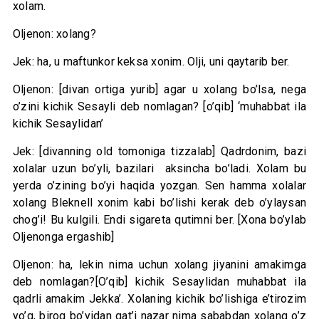
xolam.
Oljenon: xolang?
Jek: ha, u maftunkor keksa xonim. Olji, uni qaytarib ber.
Oljenon: [divan ortiga yurib] agar u xolang bo’lsa, nega
o’zini kichik Sesayli deb nomlagan? [o’qib] ‘muhabbat ila
kichik Sesaylidan’
Jek: [divanning old tomoniga tizzalab] Qadrdonim, bazi
xolalar uzun bo’yli, bazilari aksincha bo’ladi. Xolam bu
yerda o’zining bo’yi haqida yozgan. Sen hamma xolalar
xolang Bleknell xonim kabi bo’lishi kerak deb o’ylaysan
chog’i! Bu kulgili. Endi sigareta qutimni ber. [Xona bo’ylab
Oljenonga ergashib]
Oljenon: ha, lekin nima uchun xolang jiyanini amakimga
deb nomlagan?[O’qib] kichik Sesaylidan muhabbat ila
qadrli amakim Jekka’. Xolaning kichik bo’lishiga e’tirozim
yo’q, biroq bo’yidan qat’i nazar nima sababdan xolang o’z