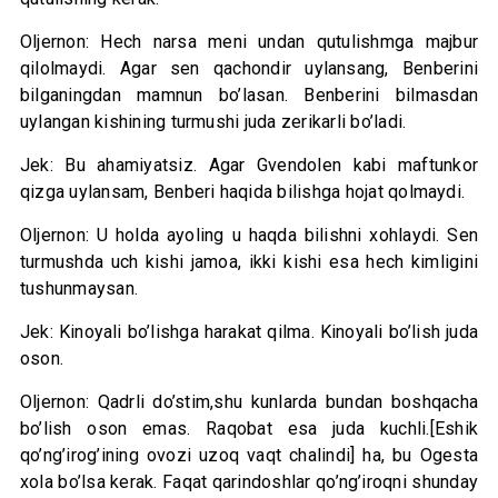
Oljernon: Hech narsa meni undan qutulishmga majbur
qilolmaydi. Agar sen qachondir uylansang, Benberini
bilganingdan mamnun bo’lasan. Benberini bilmasdan
uylangan kishining turmushi juda zerikarli bo’ladi.
Jek: Bu ahamiyatsiz. Agar Gvendolen kabi maftunkor
qizga uylansam, Benberi haqida bilishga hojat qolmaydi.
Oljernon: U holda ayoling u haqda bilishni xohlaydi. Sen
turmushda uch kishi jamoa, ikki kishi esa hech kimligini
tushunmaysan.
Jek: Kinoyali bo’lishga harakat qilma. Kinoyali bo’lish juda
oson.
Oljernon: Qadrli do’stim,shu kunlarda bundan boshqacha
bo’lish oson emas. Raqobat esa juda kuchli.[Eshik
qo’ng’irog’ining ovozi uzoq vaqt chalindi] ha, bu Ogesta
xola bo’lsa kerak. Faqat qarindoshlar qo’ng’iroqni shunday