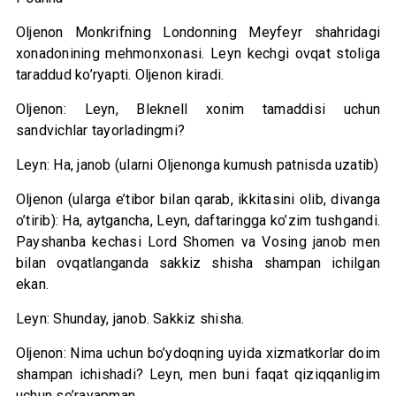
Oljenon Monkrifning Londonning Meyfeyr shahridagi
xonadonining mehmonxonasi. Leyn kechgi ovqat stoliga
taraddud ko’ryapti. Oljenon kiradi.
Oljenon: Leyn, Bleknell xonim tamaddisi uchun
sandvichlar tayorladingmi?
Leyn: Ha, janob (ularni Oljenonga kumush patnisda uzatib)
Oljenon (ularga e’tibor bilan qarab, ikkitasini olib, divanga
o’tirib): Ha, aytgancha, Leyn, daftaringga ko’zim tushgandi.
Payshanba kechasi Lord Shomen va Vosing janob men
bilan ovqatlanganda sakkiz shisha shampan ichilgan
ekan.
Leyn: Shunday, janob. Sakkiz shisha.
Oljenon: Nima uchun bo’ydoqning uyida xizmatkorlar doim
shampan ichishadi? Leyn, men buni faqat qiziqqanligim
uchun so’rayapman.