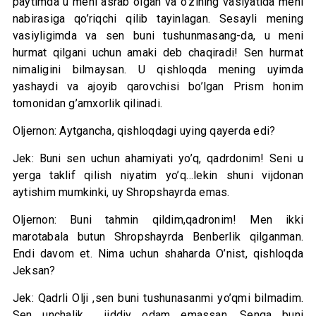
paytimda u meni asrab olgan va o’zining vasiyatida meni
nabirasiga qo’riqchi qilib tayinlagan. Sesayli mening
vasiyligimda va sen buni tushunmasang-da, u meni
hurmat qilgani uchun amaki deb chaqiradi! Sen hurmat
nimaligini bilmaysan. U qishloqda mening uyimda
yashaydi va ajoyib qarovchisi bo’lgan Prism honim
tomonidan g’amxorlik qilinadi.
Oljernon: Aytgancha, qishloqdagi uying qayerda edi?
Jek: Buni sen uchun ahamiyati yo’q, qadrdonim! Seni u
yerga taklif qilish niyatim yo’q…lekin shuni vijdonan
aytishim mumkinki, uy Shropshayrda emas.
Oljernon: Buni tahmin qildim,qadronim! Men ikki
marotabala butun Shropshayrda Benberlik qilganman.
Endi davom et. Nima uchun shaharda O’nist, qishloqda
Jeksan?
Jek: Qadrli Olji ,sen buni tushunasanmi yo’qmi bilmadim.
Sen unchalik jiddiy odam emassan. Senga buni