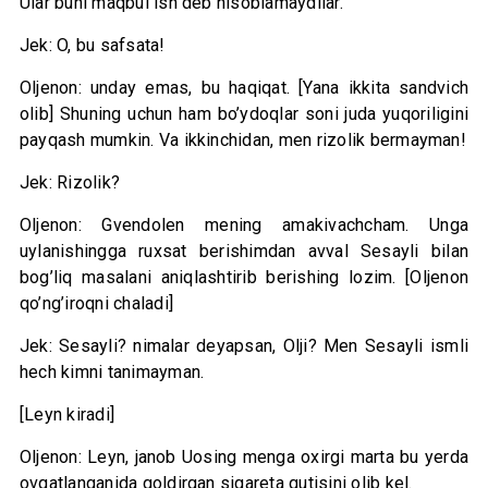
Ular buni maqbul ish deb hisoblamaydilar.
Jek: O, bu safsata!
Oljenon: unday emas, bu haqiqat. [Yana ikkita sandvich
olib] Shuning uchun ham bo’ydoqlar soni juda yuqoriligini
payqash mumkin. Va ikkinchidan, men rizolik bermayman!
Jek: Rizolik?
Oljenon: Gvendolen mening amakivachcham. Unga
uylanishingga ruxsat berishimdan avval Sesayli bilan
bog’liq masalani aniqlashtirib berishing lozim. [Oljenon
qo’ng’iroqni chaladi]
Jek: Sesayli? nimalar deyapsan, Olji? Men Sesayli ismli
hech kimni tanimayman.
[Leyn kiradi]
Oljenon: Leyn, janob Uosing menga oxirgi marta bu yerda
ovqatlanganida qoldirgan sigareta qutisini olib kel.