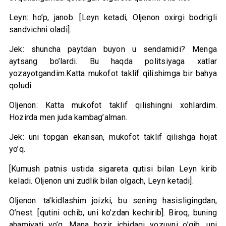
Leyn: ho’p, janob. [Leyn ketadi, Oljenon oxirgi bodrigli
sandvichni oladi].
Jek: shuncha paytdan buyon u sendamidi? Menga
aytsang bo’lardi. Bu haqda politsiyaga xatlar
yozayotgandim.Katta mukofot taklif qilishimga bir bahya
qoludi.
Oljenon: Katta mukofot taklif qilishingni xohlardim.
Hozirda men juda kambag’alman.
Jek: uni topgan ekansan, mukofot taklif qilishga hojat
yo’q.
[Kumush patnis ustida sigareta qutisi bilan Leyn kirib
keladi. Oljenon uni zudlik bilan olgach, Leyn ketadi].
Oljenon: ta’kidlashim joizki, bu sening hasisligingdan,
O’nest. [qutini ochib, uni ko’zdan kechirib]. Biroq, buning
ahamiyati yo’q. Mana hozir ichidagi yozuvni o’qib, uni