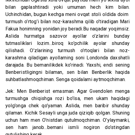
bilan gaplashtiradi yoki umuman hech kim bilan.
Uchinchidan, bugun kechga meni ovqat stoli oldida doim
turmush o’rtog’i bilan noz-karashma qilib o’tiradigan Mari
Fakua honimning yonidan joy beradi.Bu naqadar yoqimsiz.
Aslida hurmatga sazovor ayollar o’zlarini bunday
tutmasliklari lozim…biroq ko’pchilik ayolar shunday
qilishadi. O’zlarining turmush o’rtoqlari bilan noz-
karashma qiladigan ayollarning soni Londonda daxshatli
darajada. Bu bemanilikdek ko’rinadi. Yaxshi, endi sening
Benberistligingni bilaman, sen bilan Benberlik haqida
suhbatlashmoqchiman. Senga qoidalarni aytmoqchiman.
Jek: Men Benberist emasman. Agar Gvendolen menga
turmushga chiqishga rozi bo’lsa, men ukam haqidagi
yolg’onga chek qo’yaman. Aslida, men baribir shunday
qilaman. Kichik Sesayli unga juda qiziqib qolgan. Shuning
uchun ham men O’nistdan qutulmoqchiman. O’ylaymanki,
sen ham janob…bemani ismli nogiron do’stingdan
qutulishing kerak.