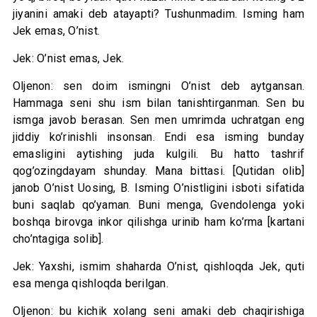
jiyanini amaki deb atayapti? Tushunmadim. Isming ham
Jek emas, O’nist.
Jek: O’nist emas, Jek.
Oljenon: sen doim ismingni O’nist deb aytgansan.
Hammaga seni shu ism bilan tanishtirganman. Sen bu
ismga javob berasan. Sen men umrimda uchratgan eng
jiddiy ko’rinishli insonsan. Endi esa isming bunday
emasligini aytishing juda kulgili. Bu hatto tashrif
qog’ozingdayam shunday. Mana bittasi. [Qutidan olib]
janob O’nist Uosing, B. Isming O’nistligini isboti sifatida
buni saqlab qo’yaman. Buni menga, Gvendolenga yoki
boshqa birovga inkor qilishga urinib ham ko’rma [kartani
cho’ntagiga solib].
Jek: Yaxshi, ismim shaharda O’nist, qishloqda Jek, quti
esa menga qishloqda berilgan.
Oljenon: bu kichik xolang seni amaki deb chaqirishiga