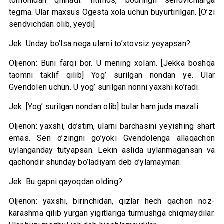
tomonidan qilinadi. Iltimos, bodringli sendvichlarga
tegma. Ular maxsus Ogesta xola uchun buyurtirilgan. [O’zi
sendvichdan olib, yeydi]
Jek: Unday bo’lsa nega ularni to’xtovsiz yeyapsan?
Oljenon: Buni farqi bor. U mening xolam. [Jekka boshqa
taomni taklif qilib] Yog’ surilgan nondan ye. Ular
Gvendolen uchun. U yog’ surilgan nonni yaxshi ko’radi.
Jek: [Yog’ surilgan nondan olib] bular ham juda mazali.
Oljenon: yaxshi, do’stim, ularni barchasini yeyishing shart
emas. Sen o’zingni go’yoki Gvendolenga allaqachon
uylanganday tutyapsan. Lekin aslida uylanmagansan va
qachondir shunday bo’ladiyam deb o’ylamayman.
Jek: Bu gapni qayoqdan olding?
Oljenon: yaxshi, birinchidan, qizlar hech qachon noz-
karashma qilib yurgan yigitlariga turmushga chiqmaydilar.