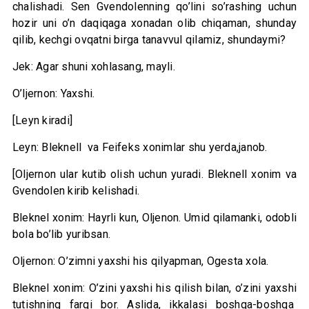
chalishadi. Sen Gvendolenning qo’lini so’rashing uchun
hozir uni o’n daqiqaga xonadan olib chiqaman, shunday
qilib, kechgi ovqatni birga tanavvul qilamiz, shundaymi?
Jek: Agar shuni xohlasang, mayli.
O’ljernon: Yaxshi.
[Leyn kiradi]
Leyn: Bleknell va Feifeks xonimlar shu yerda,janob.
[Oljernon ular kutib olish uchun yuradi. Bleknell xonim va
Gvendolen kirib kelishadi.
Bleknel xonim: Hayrli kun, Oljenon. Umid qilamanki, odobli
bola bo’lib yuribsan.
Oljernon: O’zimni yaxshi his qilyapman, Ogesta xola.
Bleknel xonim: O’zini yaxshi his qilish bilan, o’zini yaxshi
tutishning farqi bor. Aslida, ikkalasi boshqa-boshqa