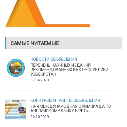
САМЫЕ ЧИТАЕМЫЕ
НОВОСТИ
ОБЪЯВЛЕНИЯ
ПЕРЕЧЕНЬ НАУЧНЫХ ИЗДАНИЙ
РЕКОМЕНДОВАННЫХ ВАК РЕСПУБЛИКИ
УЗБЕКИСТАН
17.04.2020
КОНКУРСЫ И ГРАНТЫ
ОБЪЯВЛЕНИЯ
«8-Я МЕЖДУНАРОДНАЯ ОЛИМПИАДА ПО
АНГЛИЙСКОМУ ЯЗЫКУ HIPPO»
26.10.2019