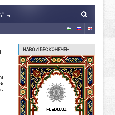
CE
РЕНЦИЯ
НАВОИ БЕСКОНЕЧЕН
Й
ти
ые
 в