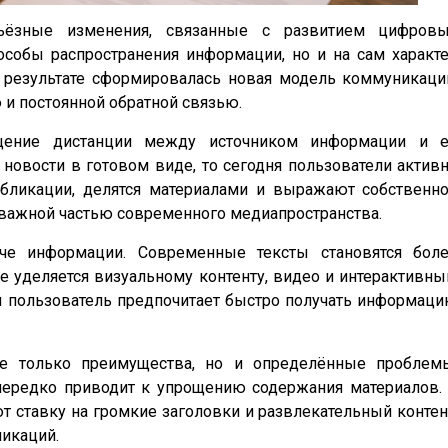
рьёзные изменения, связанные с развитием цифров
пособы распространения информации, но и на сам характ
 результате сформировалась новая модель коммуникаци
и постоянной обратной связью.
щение дистанции между источником информации и 
 новости в готовом виде, то сегодня пользователи актив
бликации, делятся материалами и выражают собственн
 важной частью современного медиапространства.
че информации. Современные тексты становятся бол
 уделяется визуальному контенту, видео и интерактивн
ый пользователь предпочитает быстро получать информац
е только преимущества, но и определённые проблем
нередко приводит к упрощению содержания материалов.
 ставку на громкие заголовки и развлекательный контен
ликаций.