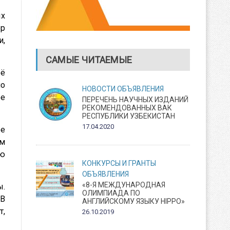
ых
ер
и,
САМЫЕ ЧИТАЕМЫЕ
её
но
НОВОСТИ
ОБЪЯВЛЕНИЯ
ое
ПЕРЕЧЕНЬ НАУЧНЫХ ИЗДАНИЙ
РЕКОМЕНДОВАННЫХ ВАК
РЕСПУБЛИКИ УЗБЕКИСТАН
17.04.2020
ее
ым
ию
КОНКУРСЫ И ГРАНТЫ
ОБЪЯВЛЕНИЯ
«8-Я МЕЖДУНАРОДНАЯ
ы.
ОЛИМПИАДА ПО
 В
АНГЛИЙСКОМУ ЯЗЫКУ HIPPO»
т,
26.10.2019