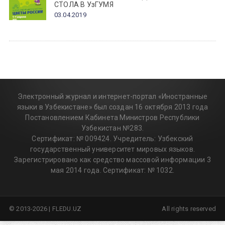
СТОЛА В УзГУМЯ
03.04.2019
Электронный журнал и интернет-портал «Иностранные
языки в Узбекистане» был создан 16 октября 2013 года
Постановлением Кабинета Министров Республики
Узбекистан №283.
Сертификат: № 009424. Учредитель: Узбекский
государственный университет мировых языков.
Зарегистрировано как средство массовой информации 3
мая 2014 года. Сертификат: № 1032.
© 2013-2026 | FLEDU.UZ
All rights reserved