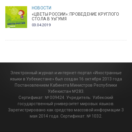
НОВОСТИ
«ЦВЕТЫ РОССИИ»: ПРОВЕДЕНИЕ КРУГЛОГО
СТОЛА В УзГУМЯ
03.04.2019
Электронный журнал и интернет-портал «Иностранные
языки в Узбекистане» был создан 16 октября 2013 года
Постановлением Кабинета Министров Республики
Узбекистан №283.
Сертификат: № 009424. Учредитель: Узбекский
государственный университет мировых языков.
Зарегистрировано как средство массовой информации 3
мая 2014 года. Сертификат: № 1032.