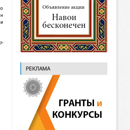
но
ен
 и
РЕКЛАМА