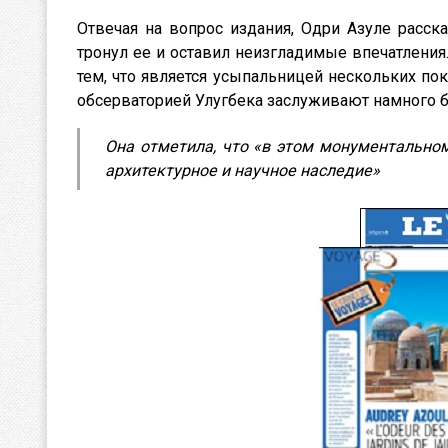
Отвечая на вопрос издания, Одри Азуле расск
тронул ее и оставил неизгладимые впечатления.
тем, что является усыпальницей нескольких по
обсерваторией Улугбека заслуживают намного б
Она отметила, что «в этом монументальном городе сохранилась поэзия, а также огромное культурно-
архитектурное и научное наследие»