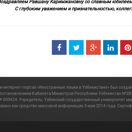
оздравляем Равшану Каримжановну со славным юбилее
С глубоким уважением и признательностью,
коллег
 интернет-портал «Иностранные языки в Узбекистане» был создан
Постановлением Кабинета Министров Республики Узбекистан №283
№ 009424. Учредитель: Узбекский государственный университет ми
вано как средство массовой информации 3 мая 2014 года. Сертиф