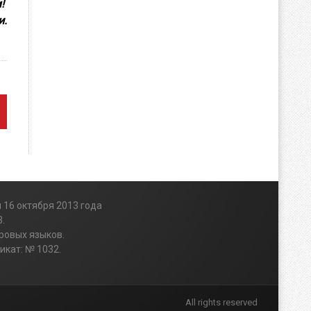
м!
и.
 16 октября 2013 года
.
ровых языков.
икат: № 1032.
All rights reserved