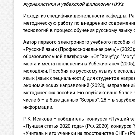
журналистики и узбекской филологии НУУз.
Исходя из специфики деятельности кафедры, Р
методическую работу по внедрению современ
технологий в процесс обучения русскому языку 
Автор первого электронного учебного пособия «
«Русский язык (Профессиональная речь)» (2023);
образовательной платформы «От “Хочу”до “Могу”
места и места поклонения в Узбекистане» (200
молодёжи; Пособия по русскому языку с использ
язык (язык специальности) для студентов напра
экономических направлений (2023), направлени
методических пособий. Ею опубликовано более 90
числе 6 – в базе данных “Scopus”, 28 – в заруб
информации.
Р.К. Исакова – победитель конкурса «Лучший э
«Лучшая статья 2020 года» (РФ. 2020); конкурса 
«Учитель и его ученики на пространстве СНГ» (РФ