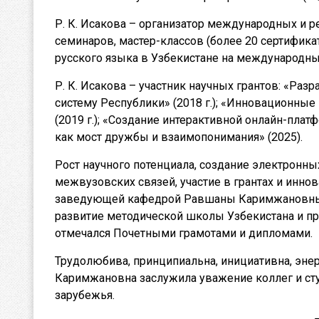
Р. К. Исакова – организатор международных и 
семинаров, мастер-классов (более 20 сертифика
русского языка в Узбекистане на международны
Р. К. Исакова – участник научных грантов: «Ра
систему Республики» (2018 г.); «Инновационны
(2019 г.); «Создание интерактивной онлайн-плат
как мост дружбы и взаимопонимания» (2025).
Рост научного потенциала, создание электронн
межвузовских связей, участие в грантах и ​​ин
заведующей кафедрой Равшаны Каримжановны И
развитие методической школы Узбекистана и пр
отмечался Почетными грамотами и дипломами.
Трудолюбива, принципиальна, инициативна, энер
Каримжановна заслужила уважение коллег и сту
зарубежья.