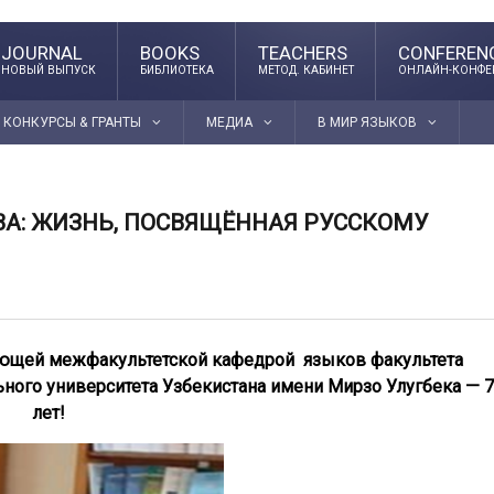
JOURNAL
BOOKS
TEACHERS
CONFEREN
НОВЫЙ ВЫПУСК
БИБЛИОТЕКА
МЕТОД. КАБИНЕТ
ОНЛАЙН-КОНФЕ
КОНКУРСЫ & ГРАНТЫ
МЕДИА
В МИР ЯЗЫКОВ
А: ЖИЗНЬ, ПОСВЯЩЁННАЯ РУССКОМУ
ющей межфакультетской кафедрой языков факультета
ного университета Узбекистана имени Мирзо Улугбека — 
лет!