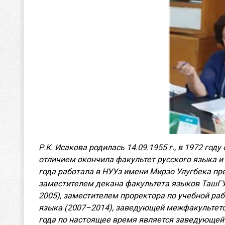
Р.К. Исакова родилась 14.09.1955 г., в 1972 го
отличием окончила факультет русского языка и
года работала в НУУз имени Мирзо Улугбека пр
заместителем декана факультета языков ТашГУ
2005), заместителем проректора по учебной ра
языка (2007–2014), заведующей межфакультетск
года по настоящее время является заведующе