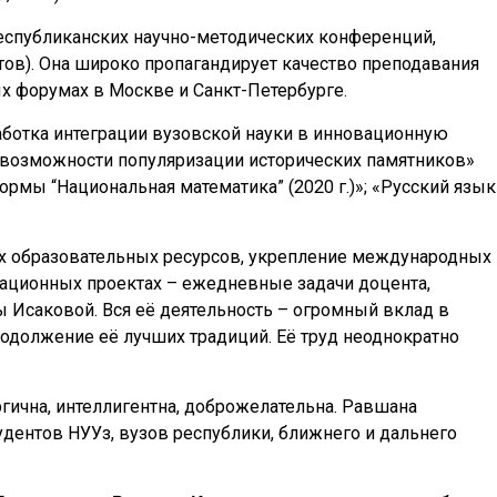
республиканских научно-методических конференций,
тов). Она широко пропагандирует качество преподавания
х форумах в Москве и Санкт-Петербурге.
зработка интеграции вузовской науки в инновационную
е возможности популяризации исторических памятников»
формы “Национальная математика” (2020 г.)»; «Русский язык
ых образовательных ресурсов, укрепление международных
новационных проектах – ежедневные задачи доцента,
саковой. Вся её деятельность – огромный вклад в
одолжение её лучших традиций. Её труд неоднократно
гична, интеллигентна, доброжелательна. Равшана
дентов НУУз, вузов республики, ближнего и дальнего