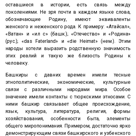
оставшиеся в истории, есть связь между
поколениями. Не зря почти в каждом языке слова,
обозначающие Родину, имеют эквиваленты
женского и неженского рода. К примеру: «Атайсал»,
«Ватан» и «ил әсә» (башк.); «Отечество» и «Родина»
(рус.); «das Faterland» и «die Heimat» (нем.). Этим
народы хотели выразить родственную значимость
этих реалий и такую же близость Родины к
человеку.
Башкиры с давних времен имели тесные
этнополитические, экономические, культурные
связи с различными народами мира. Особое
значение имели контакты с тюркскими этносами. С
ними башкир связывает общее происхождение,
язык, культура, литература, религия, формы
хозяйствования, особенности быта, элементы
общего миропонимания. Примером, достаточно ярко
демонстрирующим связи башкирского и узбекского