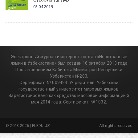
СТОЛА В УзГУМЯ
03.04.2019
Электронный журнал и интернет-портал «Иностранные
языки в Узбекистане» был создан 16 октября 2013 года
Постановлением Кабинета Министров Республики
Узбекистан №283.
Сертификат: № 009424. Учредитель: Узбекский
государственный университет мировых языков.
Зарегистрировано как средство массовой информации 3
мая 2014 года. Сертификат: № 1032.
© 2013-2026 | FLEDU.UZ
All rights reserved