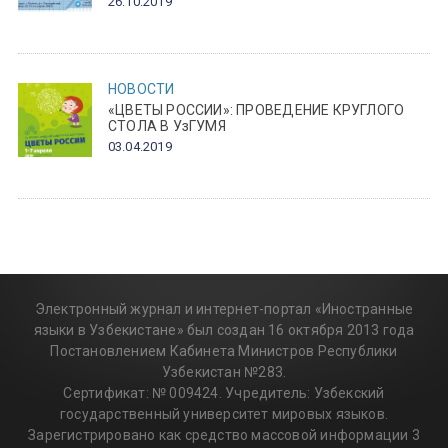
26.10.2019
НОВОСТИ
«ЦВЕТЫ РОССИИ»: ПРОВЕДЕНИЕ КРУГЛОГО
СТОЛА В УзГУМЯ
03.04.2019
Электронный журнал и интернет-портал «Иностранные
языки в Узбекистане» был создан 16 октября 2013 года
Постановлением Кабинета Министров Республики
Узбекистан №283.
Сертификат: № 009424. Учредитель: Узбекский
государственный университет мировых языков.
Зарегистрировано как средство массовой информации 3