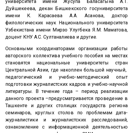
университета имени Жусупа Баласагына А.Т.
Дуйшекеева, декан Бишкекского госуниверситета
имени К. Карасаева А.А. Асанова, доктор
филологических наук Национального университета
Узбекистана имени Мирзо Улугбека Я.М. Маматова,
доцент КНУ А.С. Султаналиева и другие.
Основными координаторами организации работы
авторского коллектива учебного пособия на местах
становятся национальные университеты стран
Центральной Азии, где накоплен большой научный,
педагогический и учебно-методический опыт
подготовки журналистских кадров и учебно-научной
литературы. В течение года – период реализации
данного проекта –предусматривается проведение в
Ташкенте и других столицах государств региона
семинаров, круглых столов по проблемам дата-
журналистики и журналистских расследований,
ознакомление с информационной деятельностью