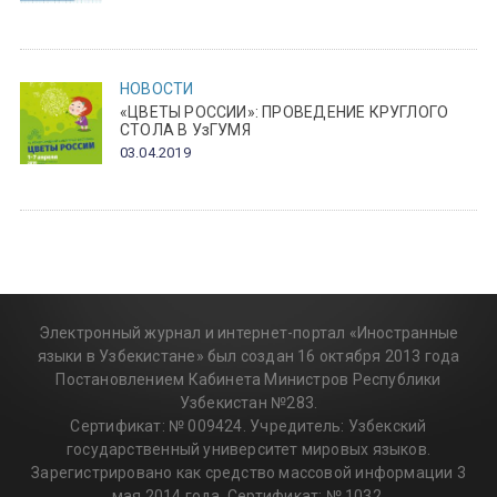
НОВОСТИ
«ЦВЕТЫ РОССИИ»: ПРОВЕДЕНИЕ КРУГЛОГО
СТОЛА В УзГУМЯ
03.04.2019
Электронный журнал и интернет-портал «Иностранные
языки в Узбекистане» был создан 16 октября 2013 года
Постановлением Кабинета Министров Республики
Узбекистан №283.
Сертификат: № 009424. Учредитель: Узбекский
государственный университет мировых языков.
Зарегистрировано как средство массовой информации 3
мая 2014 года. Сертификат: № 1032.