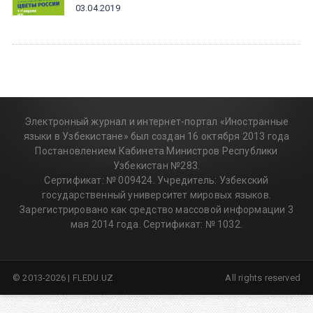
03.04.2019
Электронный журнал и интернет-портал «Иностранные
языки в Узбекистане» был создан 16 октября 2013 года
Постановлением Кабинета Министров Республики
Узбекистан №283.
Сертификат: № 009424. Учредитель: Узбекский
государственный университет мировых языков.
Зарегистрировано как средство массовой информации 3
мая 2014 года. Сертификат: № 1032.
© 2013-2026 | FLEDU.UZ
All rights reserved