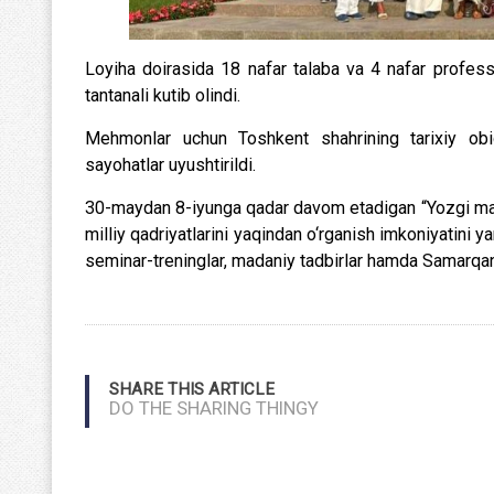
Loyiha doirasida 18 nafar talaba va 4 nafar profess
tantanali kutib olindi.
Mehmonlar uchun Toshkent shahrining tarixiy obi
sayohatlar uyushtirildi.
30-maydan 8-iyunga qadar davom etadigan “Yozgi maktab
milliy qadriyatlarini yaqindan o‘rganish imkoniyatini y
seminar-treninglar, madaniy tadbirlar hamda Samarqand 
SHARE THIS ARTICLE
DO THE SHARING THINGY