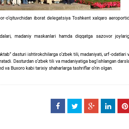
or-o‘qituvchidan iborat delegatsiya Toshkent xalqaro aeroporti
dalari, madaniy maskanlari hamda diqqatga sazovor joylari
” dasturi ishtirokchilarga o‘zbek tili, madaniyati, urf-odatlari 
aratadi. Dasturdan o‘zbek tili va madaniyatiga bag‘ishlangan darsla
va Buxoro kabi tarixiy shaharlarga tashriflar o‘rin olgan.