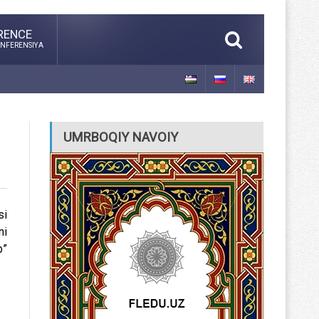
RENCE
NFERENSIYA
UMRBOQIY NAVOIY
si
ni
b”