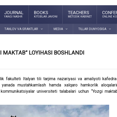
JOURNAL
BOOKS
TEACHERS
CONFE
YANGI NASHR
KITOBLAR JAVONI
METODIK KABINET
ONLINE KO
TANLOV VA GRANTLAR
MEDIA
TILLAR DUNYOSIGA
I MAKTAB” LOYIHASI BOSHLANDI
lik fakulteti Italyan tili tarjima nazariyasi va amaliyoti kafedra
ni yanada mustahkamlash hamda xalqaro hamkorlik aloqalari
kommunikatsiyalar universiteti talabalari uchun “Yozgi makta