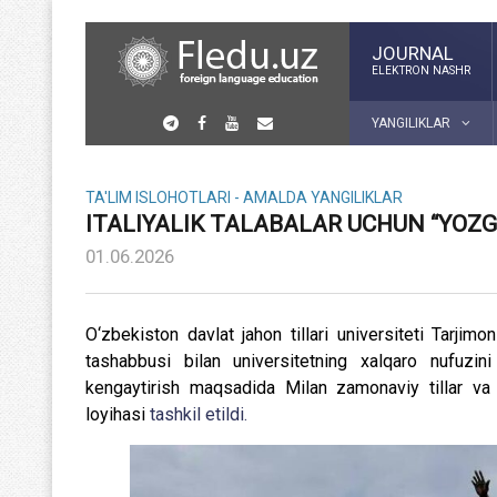
JOURNAL
ELEKTRON NASHR
YANGILIKLAR
TA'LIM ISLOHOTLARI - AMALDA
YANGILIKLAR
ITALIYALIK TALABALAR UCHUN “YOZG
01.06.2026
O‘zbekiston davlat jahon tillari universiteti Tarjimon
tashabbusi bilan universitetning xalqaro nufuzi
kengaytirish maqsadida Milan zamonaviy tillar va 
loyihasi
tashkil etildi.