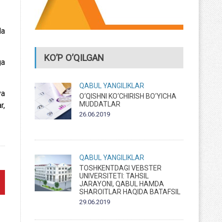
da
KO’P O’QILGAN
ga
QABUL
YANGILIKLAR
va
O‘QISHNI KO‘CHIRISH BO‘YICHA
MUDDATLAR
r,
26.06.2019
QABUL
YANGILIKLAR
TOSHKENTDAGI VEBSTER
UNIVERSITETI: TAHSIL
JARAYONI, QABUL HAMDA
SHAROITLAR HAQIDA BATAFSIL
29.06.2019