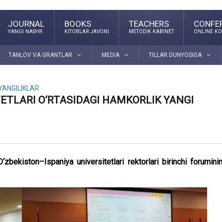
JOURNAL
BOOKS
TEACHERS
CONFE
YANGI NASHR
KITOBLAR JAVONI
METODIK KABINET
ONLINE KO
TANLOV VA GRANTLAR
MEDIA
TILLAR DUNYOSIGA
YANGILIKLAR
TETLARI O‘RTASIDAGI HAMKORLIK YANGI
zbekiston–Ispaniya universitetlari rektorlari birinchi forumini