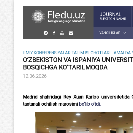
JOURNAL
ELEKTRON NASHR
YANGILIKLAR
ILMIY KONFERENSIYALAR
TA'LIM ISLOHOTLARI - AMALDA
O‘ZBEKISTON VA ISPANIYA UNIVERSI
BOSQICHGA KO‘TARILMOQDA
12.06.2026
Madrid shahridagi Rey Xuan Karlos universitetida O‘
tantanali ochilish marosimi
bo‘lib o‘tdi.