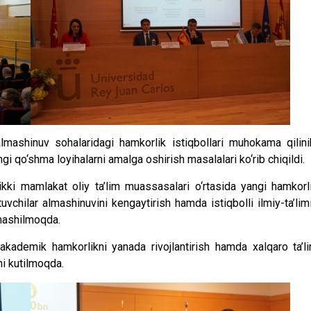
lmashinuv sohalaridagi hamkorlik istiqbollari muhokama qilini
 qo‘shma loyihalarni amalga oshirish masalalari ko‘rib chiqildi.
kki mamlakat oliy ta’lim muassasalari o‘rtasida yangi hamkorl
tuvchilar almashinuvini kengaytirish hamda istiqbolli ilmiy-ta’lim
lmashilmoqda.
kademik hamkorlikni yanada rivojlantirish hamda xalqaro ta’l
hi kutilmoqda.