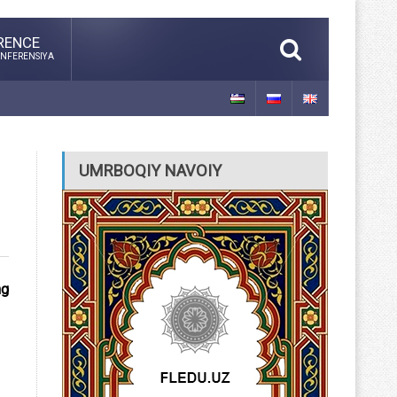
RENCE
NFERENSIYA
UMRBOQIY NAVOIY
ng