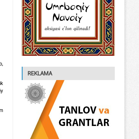
b,
REKLAMA
ik
iy
im