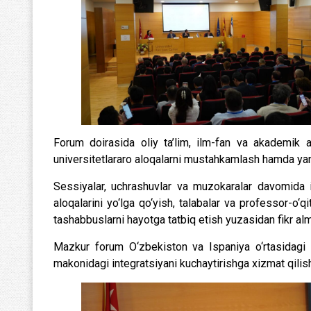
Forum doirasida oliy ta’lim, ilm-fan va akademik a
universitetlararo aloqalarni mustahkamlash hamda yangi
Sessiyalar, uchrashuvlar va muzokaralar davomida i
aloqalarini yo‘lga qo‘yish, talabalar va professor-o‘qi
tashabbuslarni hayotga tatbiq etish yuzasidan fikr a
Mazkur forum O‘zbekiston va Ispaniya o‘rtasidagi a
makonidagi integratsiyani kuchaytirishga xizmat qilis