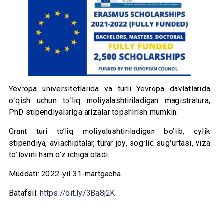
Yevropa universitetlarida va turli Yevropa davlatlarida
oʻqish uchun toʻliq moliyalashtiriladigan magistratura,
PhD stipendiyalariga arizalar topshirish mumkin.
Grant turi to’liq moliyalashtiriladigan bo’lib, oylik
stipendiya, aviachiptalar, turar joy, sogʻliq sugʻurtasi, viza
toʻlovini ham o’z ichiga oladi.
Muddati: 2022-yil 31-martgacha.
Batafsil:
https://bit.ly/3Ba8j2K