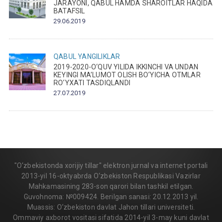
JARAYONI, QABUL HAMDA SHAROITLAR HAQIDA
BATAFSIL
29.06.2019
QABUL
YANGILIKLAR
2019-2020-O‘QUV YILIDA IKKINCHI VA UNDAN
KEYINGI MA’LUMOT OLISH BO‘YICHA OTMLAR
RO‘YXATI TASDIQLANDI
27.07.2019
"O‘zbekistonda xorijiy tillar" elektron jurnal va internet portali
2013-yil 16-oktyabrda O‘zbekiston Respublikasi Vazirlar
Mahkamasining 283-son qarori bilan tashkil etilgan.
Guvohnoma: №009424. Berilgan sanasi: 20.12.2013 yil.
Muassis: O‘zbekiston davlat Jahon tillari universiteti.
Ommaviy axborot vositasi sifatida 2014-yil 3-may kuni davlat