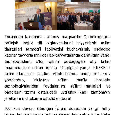
Forumdan ko‘zlangan asosiy maqsadlar O‘zbekistonda
bo‘lajak ingliz tili o‘qituvchilarini tayyorlash ta’lim
dasturlari tarmog‘i faoliyatini kuchaytirish, pedagog
kadrlar tayyorlashni qo‘llab-quvvatlashga qaratilgan yangi
tashabbuslarni e’lon qilish, pedagogika oliy ta’lim
muassasalari uchun ishlab chiqilgan yangi PRESETT
ta’lim dasturini taqdim etish hamda uning refleksiv
yondashuv, inklyuziv ta’lim, sun’iy intellekt
texnologiyalaridan foydalanish, ta’lim natijalari va
baholash tizimi o‘rtasidagi uyg‘unlik kabi zamonaviy
jihatlarini muhokama qilishdan iborat.
Ikki kun davom etadigan forum doirasida yangi milliy
o‘quv dasturini joriy etish mexanizmlari, xalqaro tajribalar