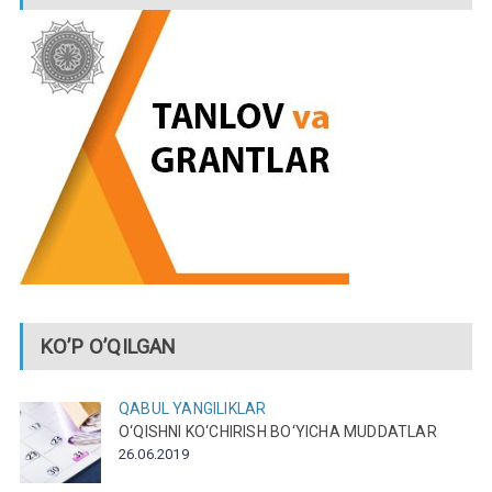
KO’P O’QILGAN
QABUL
YANGILIKLAR
O‘QISHNI KO‘CHIRISH BO‘YICHA MUDDATLAR
26.06.2019