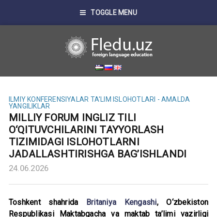
TOGGLE MENU
ILMIY KONFERENSIYALAR
TA'LIM ISLOHOTLARI - AMALDA
YANGILIKLAR
MILLIY FORUM INGLIZ TILI
O‘QITUVCHILARINI TAYYORLASH
TIZIMIDAGI ISLOHOTLARNI
JADALLASHTIRISHGA BAG’ISHLANDI
24.06.2026
Toshkent shahrida
Britaniya Kengashi
, O‘zbekiston
Respublikasi Maktabgacha va maktab ta’limi vazirligi