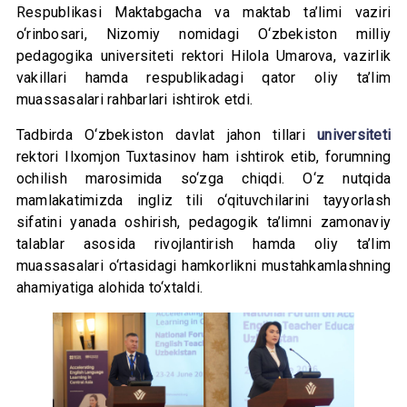
Respublikasi Maktabgacha va maktab ta’limi vaziri
o‘rinbosari, Nizomiy nomidagi O‘zbekiston milliy
pedagogika universiteti rektori Hilola Umarova, vazirlik
vakillari hamda respublikadagi qator oliy ta’lim
muassasalari rahbarlari ishtirok etdi.
Tadbirda O‘zbekiston davlat jahon tillari
universiteti
rektori Ilxomjon Tuxtasinov ham ishtirok etib, forumning
ochilish marosimida so‘zga chiqdi. O‘z nutqida
mamlakatimizda ingliz tili o‘qituvchilarini tayyorlash
sifatini yanada oshirish, pedagogik ta’limni zamonaviy
talablar asosida rivojlantirish hamda oliy ta’lim
muassasalari o‘rtasidagi hamkorlikni mustahkamlashning
ahamiyatiga alohida to‘xtaldi.