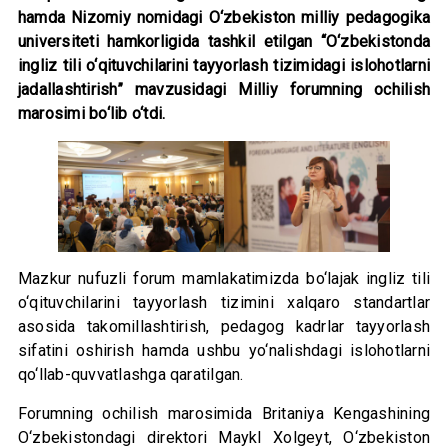
hamda Nizomiy nomidagi O‘zbekiston milliy pedagogika
universiteti hamkorligida tashkil etilgan “O‘zbekistonda
ingliz tili o‘qituvchilarini tayyorlash tizimidagi islohotlarni
jadallashtirish” mavzusidagi Milliy forumning ochilish
marosimi bo‘lib o‘tdi.
Mazkur nufuzli forum mamlakatimizda bo‘lajak ingliz tili
o‘qituvchilarini tayyorlash tizimini xalqaro standartlar
asosida takomillashtirish, pedagog kadrlar tayyorlash
sifatini oshirish hamda ushbu yo‘nalishdagi islohotlarni
qo‘llab-quvvatlashga qaratilgan.
Forumning ochilish marosimida Britaniya Kengashining
O‘zbekistondagi direktori Maykl Xolgeyt, O‘zbekiston