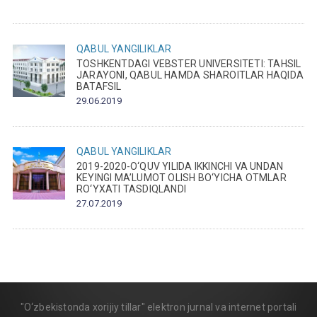
QABUL
YANGILIKLAR
TOSHKENTDAGI VEBSTER UNIVERSITETI: TAHSIL
JARAYONI, QABUL HAMDA SHAROITLAR HAQIDA
BATAFSIL
29.06.2019
QABUL
YANGILIKLAR
2019-2020-O‘QUV YILIDA IKKINCHI VA UNDAN
KEYINGI MA’LUMOT OLISH BO‘YICHA OTMLAR
RO‘YXATI TASDIQLANDI
27.07.2019
"O‘zbekistonda xorijiy tillar" elektron jurnal va internet portali